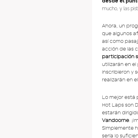
desde el punto
mucho, y las pist
Ahora, un progr
que algunos a
así como pasaj
acción de las 
participación 
utilizarán en 
inscribieron y
realizarán en e
Lo mejor está 
Hot Laps son D
estarán dirigi
Vandoorne
. ¡
Simplemente h
sería lo sufic