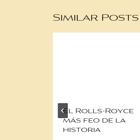
Similar Posts
rañas
El Rolls-Royce
fueron
más feo de la
s
historia
mente