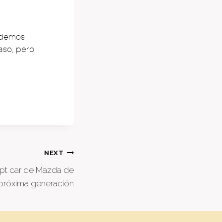
odemos
aso, pero
NEXT
ept car de Mazda de
próxima generación