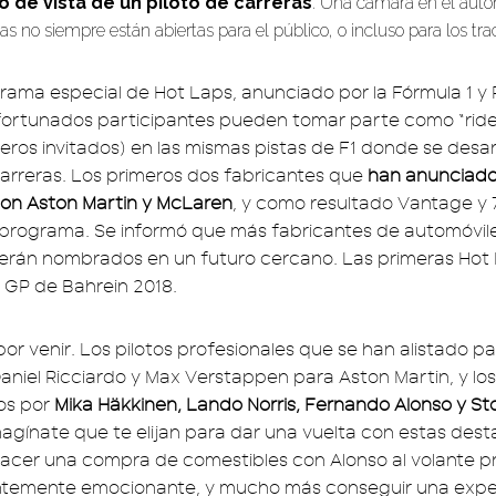
 de vista de un piloto de carreras
. Una cámara en el aut
as no siempre están abiertas para el público, o incluso para los tra
ama especial de Hot Laps, anunciado por la Fórmula 1 y Pir
fortunados participantes pueden tomar parte como “ride
eros invitados) en las mismas pistas de F1 donde se desarr
carreras. Los primeros dos fabricantes que
han anunciado
son Aston Martin y McLaren
, y como resultado Vantage y 
el programa. Se informó que más fabricantes de automóvil
 serán nombrados en un futuro cercano. Las primeras Hot
l GP de Bahrein 2018.
por venir. Los pilotos profesionales que se han alistado p
aniel Ricciardo y Max Verstappen para Aston Martin, y l
dos por
Mika Häkkinen, Lando Norris, Fernando Alonso y Sto
Imagínate que te elijan para dar una vuelta con estas dest
acer una compra de comestibles con Alonso al volante 
ientemente emocionante, y mucho más conseguir una expe