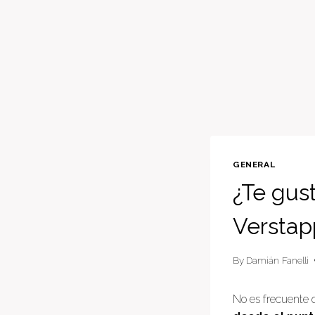
GENERAL
¿Te gust
Verstap
By
Damián Fanelli
No es frecuente 