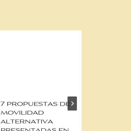
7 propuestas de
Los t
movilidad
subma
alternativa
para 
presentadas en
se co