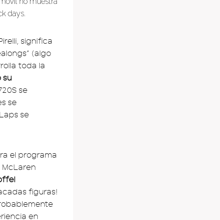
omóvil no muestra
ck days.
elli, significa
alongs” (algo
olla toda la
 su
720S se
es se
 Laps se
ara el programa
os McLaren
ffel
acadas figuras!
probablemente
riencia en