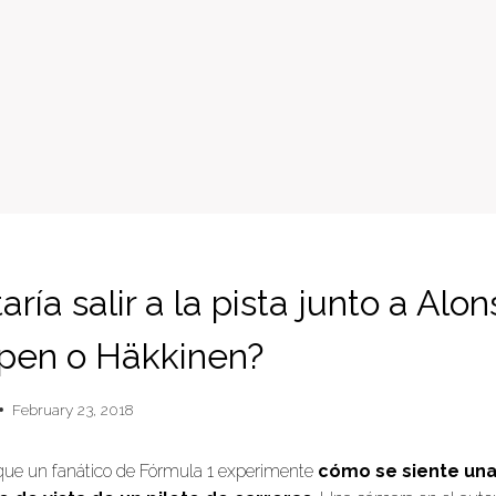
aría salir a la pista junto a Alon
pen o Häkkinen?
February 23, 2018
que un fanático de Fórmula 1 experimente
cómo se siente una 