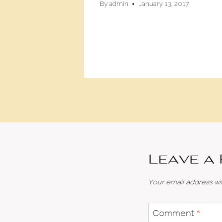
By
admin
January 13, 2017
os
e 1, 2018
Leave a
Your email address wil
Comment
*