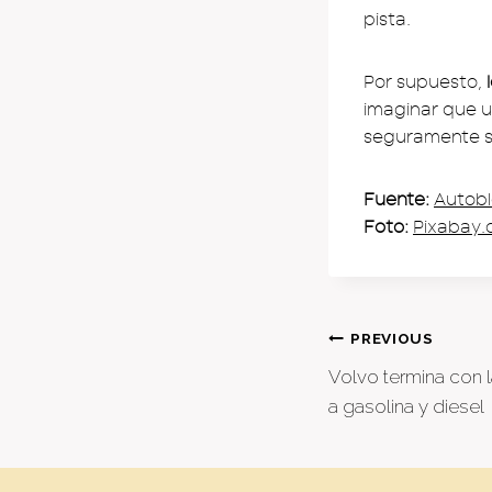
pista.
Por supuesto,
imaginar que u
seguramente se
Fuente:
Autob
Foto:
Pixabay
Post
PREVIOUS
Volvo termina con 
naviga
a gasolina y diesel