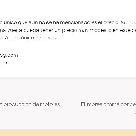
lo único que aún no se ha mencionado es el precio
. No p
na vuelta pueda tener un precio muy modesto en este c
rá algo único en la vida.
log.com
.com
la producción de motores
El impresionante conc
tion