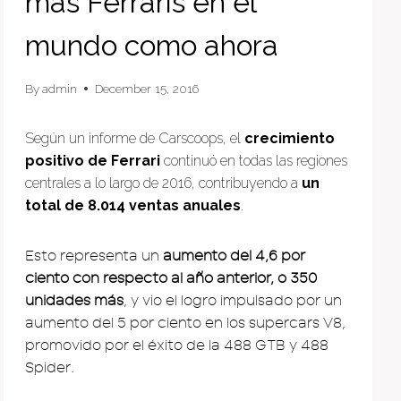
más Ferraris en el
mundo como ahora
By
admin
December 15, 2016
Según un informe de Carscoops, el
crecimiento
positivo de Ferrari
continuó en todas las regiones
centrales a lo largo de 2016, contribuyendo a
un
total de 8.014 ventas anuales
.
Esto representa un
aumento del 4,6 por
ciento con respecto al año anterior, o 350
unidades más
, y vio el logro impulsado por un
aumento del 5 por ciento en los supercars V8,
promovido por el éxito de la 488 GTB y 488
Spider.