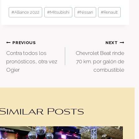
Post
#
Alliance 2022
#
Mitsubishi
#
Nissan
#
Renault
Tags:
Post
PREVIOUS
NEXT
Contra todos los
Chevrolet Beat rinde
navigation
pronósticos, otra vez
70 km. por galón de
Ogier
combustible
Similar Posts