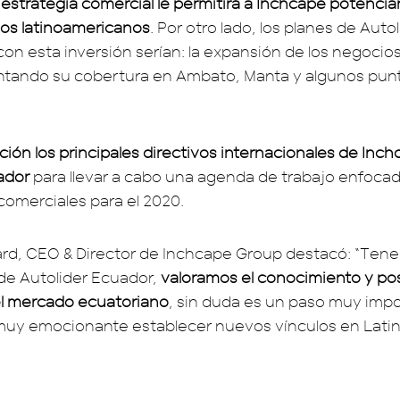
 estrategia comercial le permitirá a Inchcape potencia
os latinoamericanos
. Por otro lado, los planes de Aut
con esta inversión serían: la expansión de los negocio
ntando su cobertura en Ambato, Manta y algunos punt
ición los principales directivos internacionales de Inch
ador
para llevar a cabo una agenda de trabajo enfocad
comerciales para el 2020.
rd, CEO & Director de Inchcape Group destacó: “Ten
de Autolider Ecuador,
valoramos el conocimiento y po
l mercado ecuatoriano
, sin duda es un paso muy imp
muy emocionante establecer nuevos vínculos en Lati