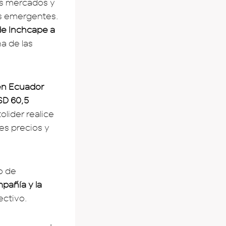
os mercados y
os emergentes.
de Inchcape a
a de las
en Ecuador
SD 60,5
lider realice
es precios y
o de
pañía y la
ectivo.