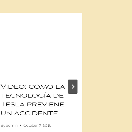
Video: cómo la
Cientí
tecnología de
chinos
Tesla previene
autos 
un accidente
manej
contr
By
admin
October 7, 2016
menta