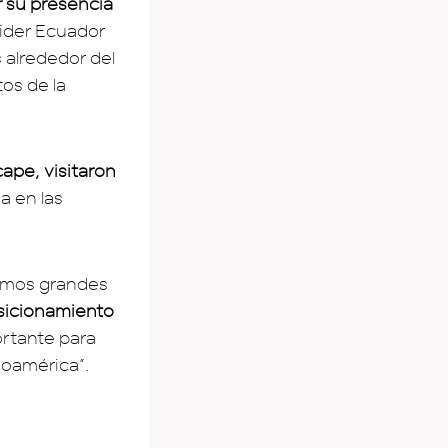
r su presencia
olider Ecuador
s alrededor del
os de la
cape, visitaron
a en las
emos grandes
sicionamiento
ortante para
noamérica”.