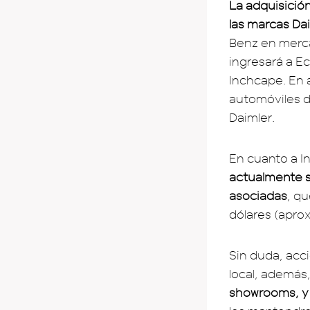
La adquisició
las marcas Da
Benz en merca
ingresará a E
Inchcape. En 
automóviles d
Daimler.
En cuanto a 
actualmente s
asociadas
, qu
dólares (aprox)
Sin duda, acc
local, además
showrooms, y 