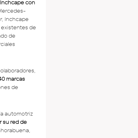
e Inchcape con
 Mercedes-
er, Inchcape
 existentes de
ado de
ciales
olaboradores,
 40 marcas
lones de
ía automotriz
r su red de
nhorabuena,