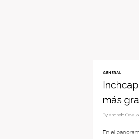
GENERAL
Inchcape
más gra
By
Anghelo Cevallo
En el panoram