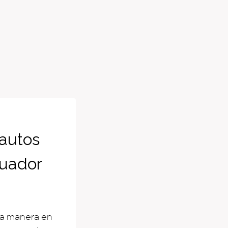
 autos
cuador
na manera en