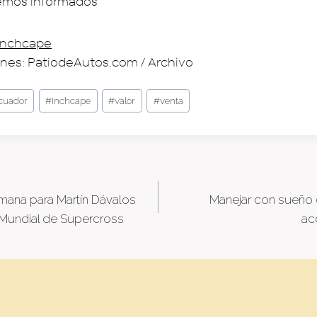
emos informados
Inchcape
nes: PatiodeAutos.com / Archivo
cuador
#
Inchcape
#
valor
#
venta
emana para Martín Dávalos
Manejar con sueño 
tion
Mundial de Supercross
ac