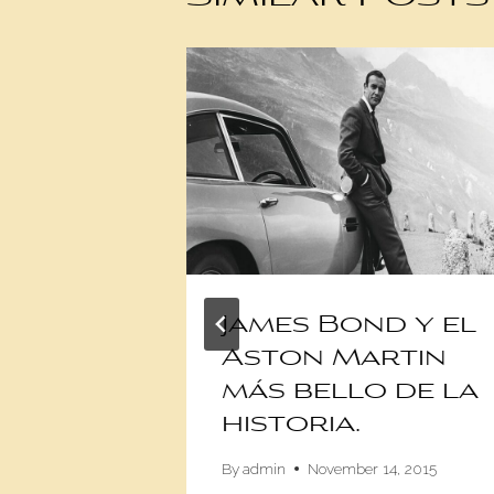
her
James Bond y el
Aston Martin
o de
más bello de la
 Juan
historia.
orrea
By
admin
November 14, 2015