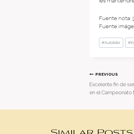
les mantendr
Fuente nota:
Fuente imáge
Post
#
Autolider
#
E
Tags:
Post
PREVIOUS
Excelente fin de s
naviga
en el Campeonato 
Similar Posts