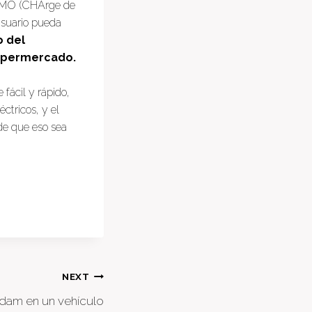
deMO (CHArge de
usuario pueda
o del
supermercado.
 fácil y rápido,
ctricos, y el
de que eso sea
NEXT
rdam en un vehículo