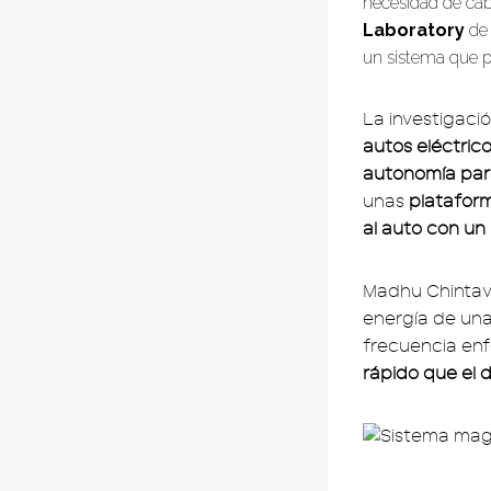
necesidad de cabl
Laboratory
de 
un sistema que pe
La investigaci
autos eléctric
autonomía par
unas
platafor
al auto con un 
Madhu Chintaval
energía de un
frecuencia enfo
rápido que el d