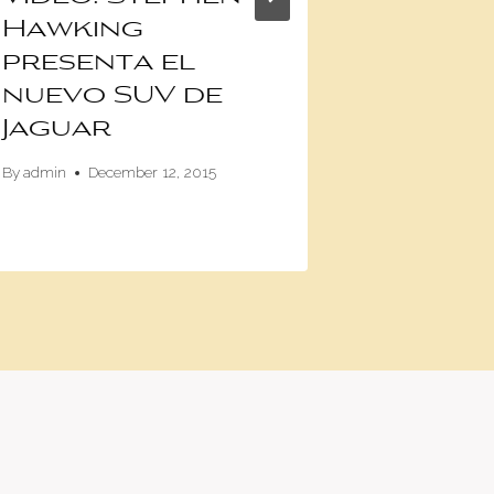
Hawking
culeb
presenta el
venen
nuevo SUV de
apode
Jaguar
moto
By
admin
December 12, 2015
By
Iván Lasso