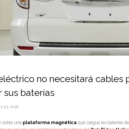
eléctrico no necesitará cables 
 sus baterías
y 23, 2016
to sobre una
plataforma magnética
que cargue las baterías de