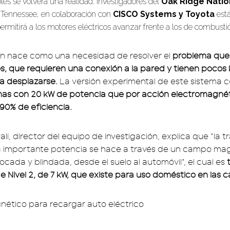
es se volverá una realidad. Investigadores del
Oak Ridge Natio
Tennessee, en colaboración con
CISCO Systems y Toyota
está
rmitirá a los motores eléctricos avanzar frente a los de combustió
ón nace como una necesidad de resolver el
problema que 
os, que requieren una conexión a la pared y tienen pocos 
a desplazarse.
La versión experimental de este sistema c
mas con 20 kW de potencia que por acción electromagné
90% de eficiencia.
i, director del equipo de investigación, explica que “la 
a importante potencia se hace a través de un campo mag
cada y blindada, desde el suelo al automóvil”, el cual es
t
e Nivel 2, de 7 kW, que existe para uso doméstico en las c