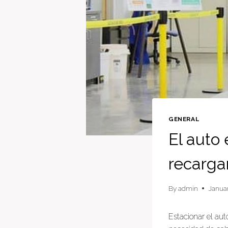
GENERAL
El auto 
recargar
By
admin
Januar
Estacionar el au