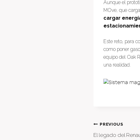
Aunque el proto
MOve, que carga 
cargar energí
estacionamien
Este reto, para c
como poner gasoli
equipo del Oak R
una realidad.
Post
PREVIOUS
El legado del Renau
naviga