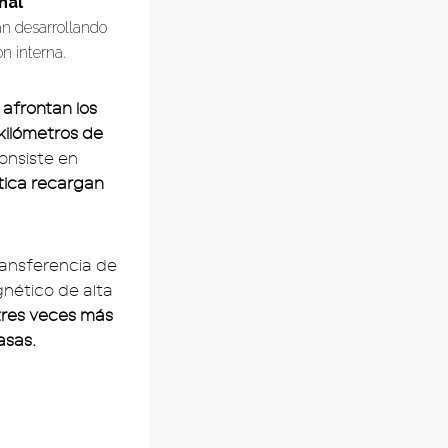
nal
n desarrollando
n interna.
afrontan los
kilómetros de
onsiste en
tica recargan
transferencia de
nético de alta
res veces más
asas.