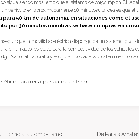
tipo sigue siendo más lento que el sistema de carga rápida CHA
un vehículo en aproximadamente 10 minutos), la idea es que el 
a para 50 km de autonomía, en situaciones como el us
to por 30 minutos mientras se hace compras en un 
onseguir que la movilidad eléctrica disponga de un sistema igual de
na en un auto, es clave para la competitividad de los vehículos elé
idge National Laboratory asegura que cada vez están más cerca 
lt Torino al automovilismo
De París a Amste
tion