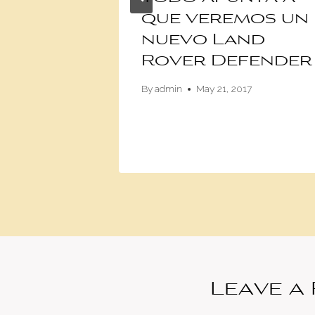
elegir
que veremos un
a de
nuevo Land
BS?
Rover Defender
019
By
admin
May 21, 2017
Leave a