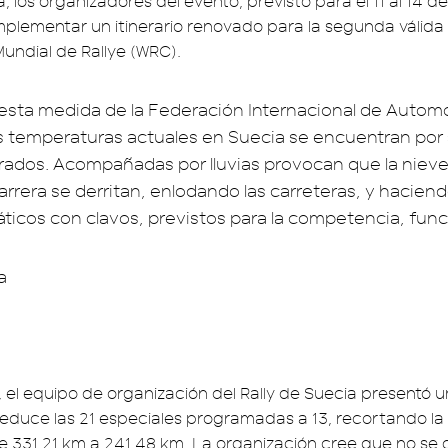
a, los organizadores del evento, previsto para el 11 al 14 d
mplementar un itinerario renovado para la segunda válida
ndial de Rallye (WRC).
 esta medida de la Federación Internacional de Autom
s temperaturas actuales en Suecia se encuentran por 
rados. Acompañadas por lluvias provocan que la nieve 
carrera se derritan, enlodando las carreteras, y hacien
ticos con clavos, previstos para la competencia, fun
, el equipo de organización del Rally de Suecia presentó un
reduce las 21 especiales programadas a 13, recortando la 
e 331.21 km a 241,48 km. La organización cree que no se