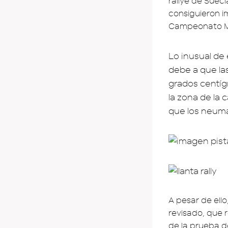
rallye de Sueci
consiguieron i
Campeonato Mu
Lo inusual de
debe a que la
grados centíg
la zona de la 
que los neumá
A pesar de ello
revisado, que 
de la prueba d