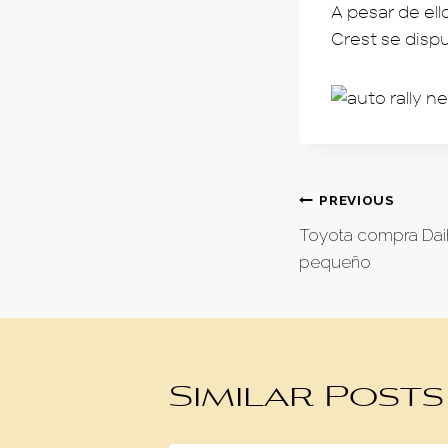
A pesar de ell
Crest se dispu
Post
PREVIOUS
Toyota compra Daih
naviga
pequeño
Similar Posts