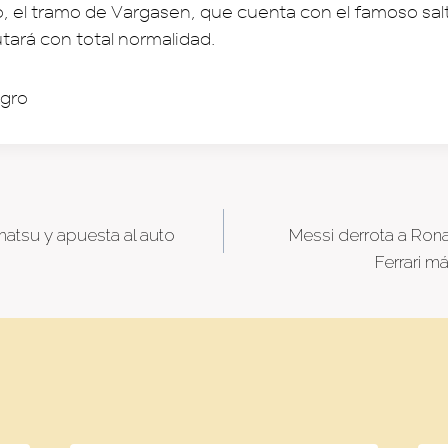
o, el tramo de Vargasen, que cuenta con el famoso salt
tará con total normalidad.
atsu y apuesta al auto
Messi derrota a Ron
tion
Ferrari má