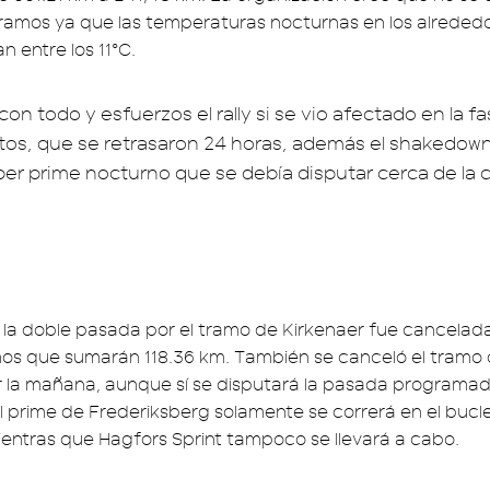
ramos ya que las temperaturas nocturnas en los alrededo
n entre los 11°C.
on todo y esfuerzos el rally si se vio afectado en la f
os, que se retrasaron 24 horas, además el shakedown 
úper prime nocturno que se debía disputar cerca de la 
, la doble pasada por el tramo de Kirkenaer fue cancelada
amos que sumarán 118.36 km. También se canceló el tram
 la mañana, aunque sí se disputará la pasada programada
l prime de Frederiksberg solamente se correrá en el bucle
mientras que Hagfors Sprint tampoco se llevará a cabo.