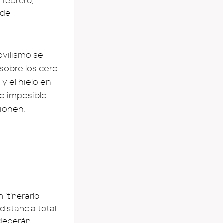
e febrero,
 del
ovilismo se
sobre los cero
y el hielo en
do imposible
cionen.
 itinerario
distancia total
 deberán