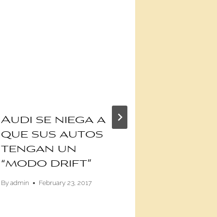
Audi se niega a
El nue
que sus autos
clásic
tengan un
eléctr
“modo drift”
una v
joya
By
admin
February 23, 2017
By
Damián Fanel