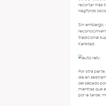
recortar más t
Hagfords oscila
Sin embargo, c
reconocimient
tradicional s
Karlstad.
Por otra parte
día en seistr
del sábado por
mientras que e
por la tarde; 