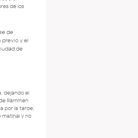
res de los
ase de
previo y el
ciudad de
, dejando el
o de Rämmen
 por la tarde,
 matinal y no