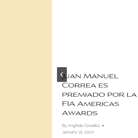
uel
Juan Manuel
elata
Correa es
ilotar
premiado por la
e
FIA Americas
Awards
May 6, 2020
By
Anghelo Cevallos
January 15, 2020