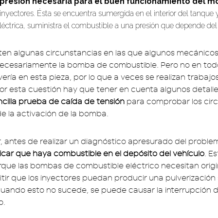
a presión necesaria para el buen funcionamiento del m
inyectores. Ésta se encuentra sumergida en el interior del tanque
eléctrica, suministra el combustible a una presión que depende del 
sten algunas circunstancias en las que algunos mecánico
ecesariamente la bomba de combustible. Pero no en todo
ería en esta pieza, por lo que a veces se realizan trabaj
Por esta cuestión hay que tener en cuenta algunos detall
cilla prueba de caída de tensión
para comprobar los circ
e la activación de la bomba.
r, antes de realizar un diagnóstico apresurado del proble
ficar que haya combustible en el depósito del vehículo
. E
que las bombas de combustible eléctrico necesitan origi
itir que los inyectores puedan producir una pulverización 
uando esto no sucede, se puede causar la interrupción d
o.