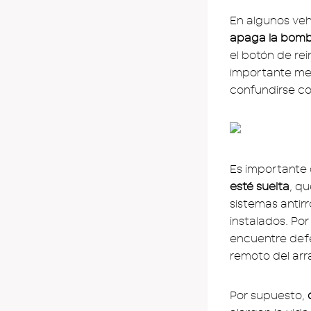
En algunos vehí
apaga la bomb
el botón de rei
importante me
confundirse c
Es importante
esté suelta
, q
sistemas antir
instalados. Por
encuentre def
remoto del arr
Por supuesto,