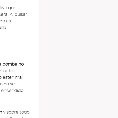
itivo que
era. Al pulsar
ero es
ría
la bomba no
isar los
o estén mal
do no se
e encendido
en
y sobre todo