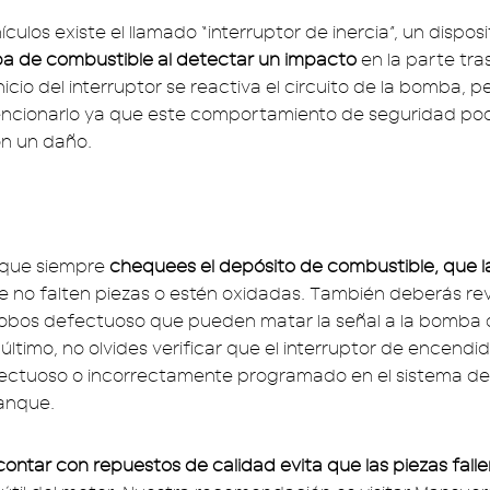
culos existe el llamado “interruptor de inercia”, un dispos
a de combustible al detectar un impacto
en la parte tras
nicio del interruptor se reactiva el circuito de la bomba, p
ncionarlo ya que este comportamiento de seguridad pod
on un daño.
 que siempre
chequees el depósito de combustible, que 
ue no falten piezas o estén oxidadas. También deberás rev
robos defectuoso que pueden matar la señal a la bomba 
 último, no olvides verificar que el interruptor de encendi
ectuoso o incorrectamente programado en el sistema d
anque.
contar con repuestos de calidad evita que las piezas fall