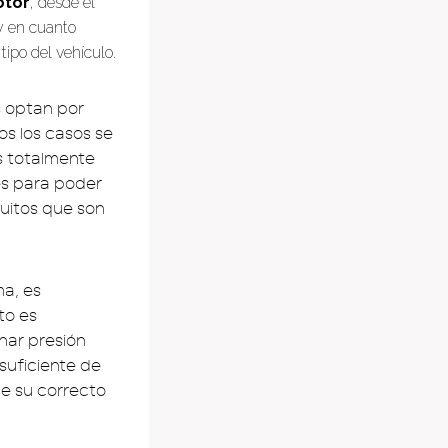
otor
, desde el
 y en cuanto
tipo del vehículo.
s optan por
s los casos se
os totalmente
es para poder
uitos que son
ma, es
sto es
nar presión
suficiente de
e su correcto