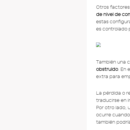
Otros factore
de nivel de co
estas configur
es controlado 
También una c
obstruido
. En 
extra para empu
La pérdida o r
traducirse en 
Por otro lado,
ocurre cuando l
también podrí