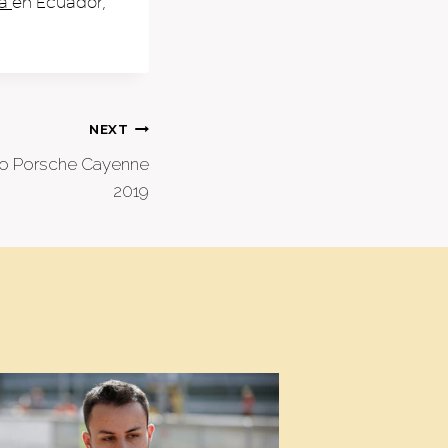
ra
en Ecuador,
NEXT
vo Porsche Cayenne
2019