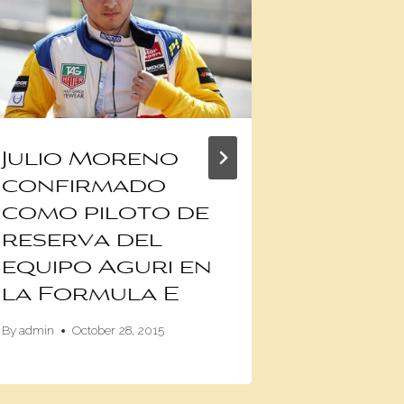
Julio Moreno
Los au
confirmado
Tesla)
como piloto de
Musk
reserva del
By
admin
Apr
equipo Aguri en
la Formula E
By
admin
October 28, 2015