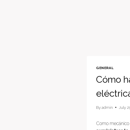
GENERAL
Cómo ha
eléctri
By
admin
July 2
Como mecánico s