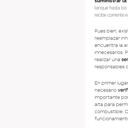
suministrar l
tanque hasta los 
recibe corriente 
Pues bien, exi
reemplazar inn
encuentra la av
innecesarios. 
realizar una
sen
responsables d
En primer luga
necesario
veri
importante por
alta para perm
combustible. C
funcionamient