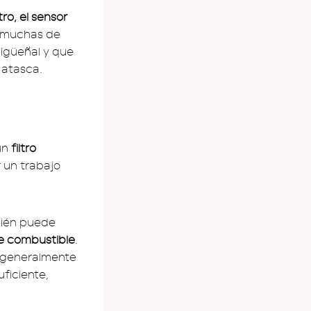
ltro, el sensor
n muchas de
cigüeñal y que
 atasca.
un
filtro
r un trabajo
bién puede
e combustible
.
e generalmente
uficiente,