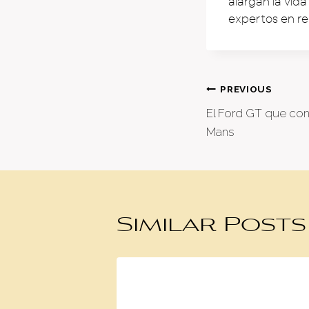
alargan la vida
expertos en re
Post
PREVIOUS
El Ford GT que co
naviga
Mans
Similar Posts