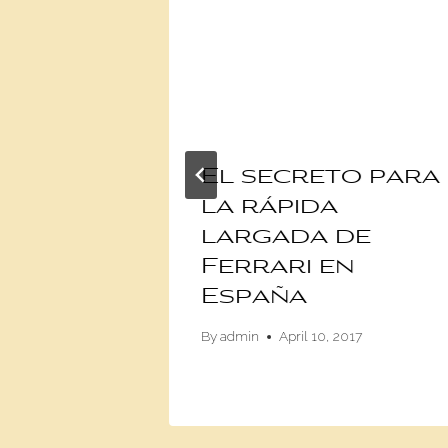
El secreto para
ades de
la rápida
ato
largada de
erick
Ferrari en
n
España
By
admin
April 10, 2017
17