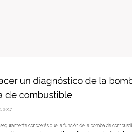
cer un diagnóstico de la bom
ca de combustible
9, 2017
eguramente conocerás que la función de la bomba de combustib