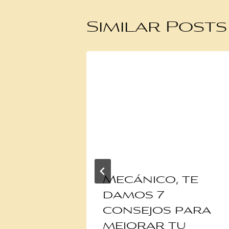
Similar Posts
la
Mecánico, te
istra
damos 7
nante
consejos para
 1-4
mejorar tu