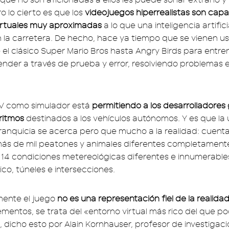
o lo cierto es que los
videojuegos hiperrealistas son cap
virtuales muy aproximadas
a lo que una inteligencia artific
 la carretera. De hecho, hace ya tiempo que se vienen u
el clásico Super Mario Bros hasta Angry Birds para entre
ender a través de prueba y error, resolviendo problemas 
 V como simulador está
permitiendo a los desarrolladores
oritmos
destinados a los vehículos autónomos. Y es que la 
franquicia se acerca pero que mucho a la realidad: cuent
más de mil peatones y animales diferentes completament
 14 condiciones metereológicas diferentes e innumerable
ico, túneles e intersecciones.
mente el juego
no es una representación fiel de la realida
ementos, se trata del «entorno virtual más rico del que p
, dicho esto por Alain Kornhauser, profesor de investigac