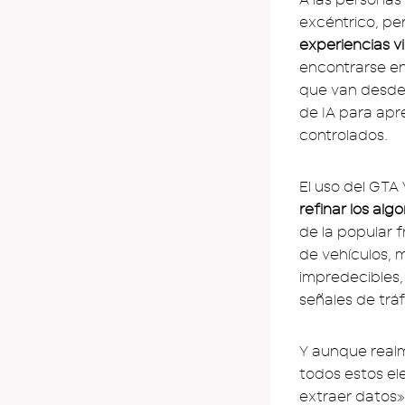
excéntrico, per
experiencias 
encontrarse en
que van desde 
de IA para apr
controlados.
El uso del GTA
refinar los alg
de la popular 
de vehículos, 
impredecibles,
señales de tráf
Y aunque real
todos estos el
extraer datos»