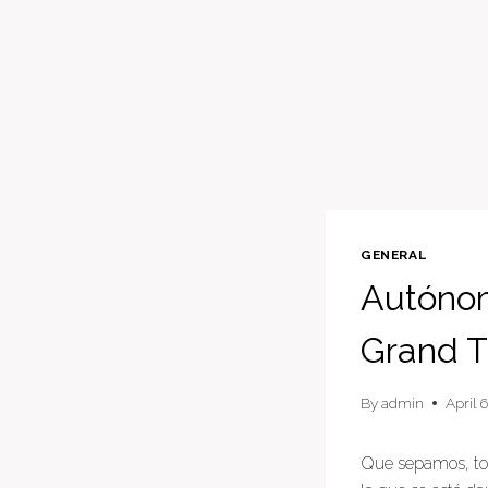
GENERAL
Autónom
Grand T
By
admin
April 
Que sepamos, tod