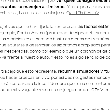
ndo entre los desarrolladores para
ver quién consigue enseñ
los autos se manejen a sí mismos
. Y para ganarla, se está r
entre ellos, hacer uso del popular juego G
rand Theft Auto V
.
objetivos que se han fijado las empresas,
las fechas está
r ejemplo, Ford o Waymo (propiedad de Alphabet; es decir
sus modelos en el mercado hasta en menos de tres años.
que apurarse a desarrollar los algoritmos apropiados par
es inesperadas, como por ejemplo que un colchón caiga 
va frente a nuestro auto. Y esto no es algo sencillo de c
e trabajo que esto representa,
recurrir a simuladores virtu
ue hacer pruebas en vivo, por así decirlo: gastas menos 
s más cercanas a la incertidumbre que reina en el entorno 
suene extravagante recurrir a un juego como el GTA V, en 
 que no son aficionadas a ellos les puede sonar extraño y