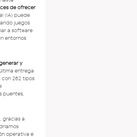
aces de ofrecer
ial (IA) puede
sando juegos
nar a software
en entornos
 generar y
última entrega
a con 262 tipos
e
s puentes,
d
, gracias a
odríamos
ión operativa e