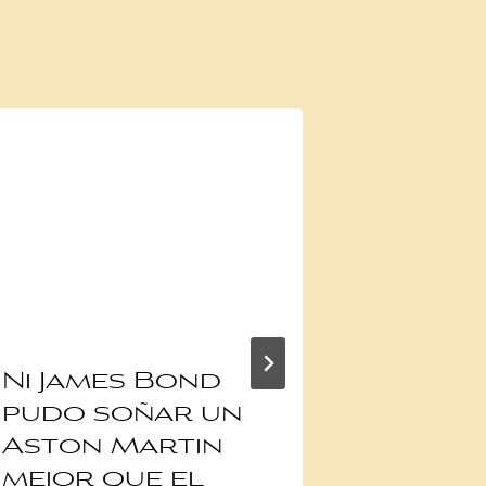
Ni James Bond
¿Com
pudo soñar un
mantie
Aston Martin
la vig
mejor que el
sus di