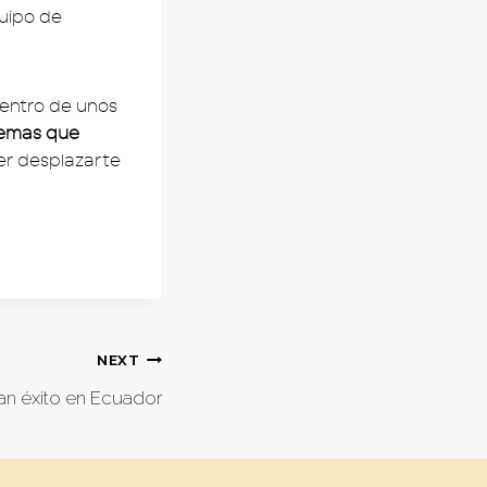
quipo de
dentro de unos
lemas que
r desplazarte
NEXT
an éxito en Ecuador