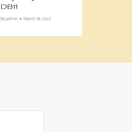
DB11
By
admin
De
By
admin
March 18, 2017