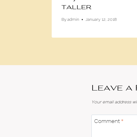
taller
4, 2016
By
admin
January 12, 2018
Leave a
Your email address wil
Comment
*