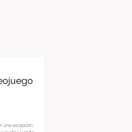
eojuego
n una excepción: