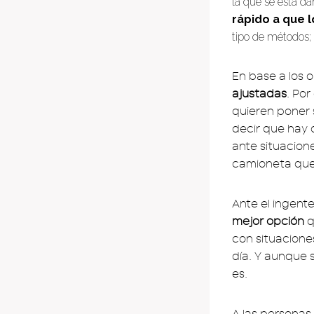
la que se está da
rápido a que 
tipo de métodos; 
En base a los 
ajustadas
. Po
quieren poner 
decir que hay 
ante situacion
camioneta que 
Ante el ingent
mejor opción
q
con situacione
día. Y aunque 
es.
A las personas