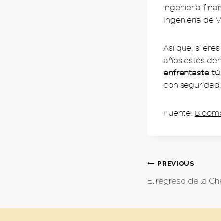
ingeniería fina
Ingeniería de 
Así que, si er
años estés de
enfrentaste tú 
con seguridad. 
Fuente:
Bloom
Post
PREVIOUS
El regreso de la Ch
naviga