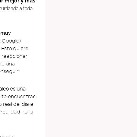
ar mejor y más
ecurriendo a todo
n muy
, Google)
 Esto quiere
a reaccionar
de una
onseguir.
ales es una
y te encuentras
real del día a
realidad no lo
 hasta