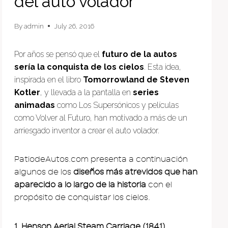
del auto volador
By
admin
July 26, 2016
Por años se pensó que el
futuro de la autos
sería la conquista de los cielos
. Esta idea,
inspirada en el libro
Tomorrowland de Steven
Kotler
, y llevada a la pantalla en
series
animadas
como Los Supersónicos y películas
como Volver al Futuro, han motivado a más de un
arriesgado inventor a crear el auto volador.
PatiodeAutos.com presenta a continuación
algunos de los
diseños más atrevidos que han
aparecido a lo largo de la historia
con el
propósito de conquistar los cielos.
1. Henson Aerial Steam Carriage (1841)