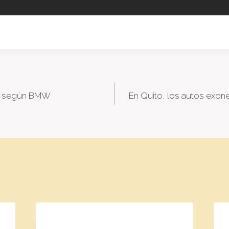
o, según BMW
En Quito, los autos exon
tion