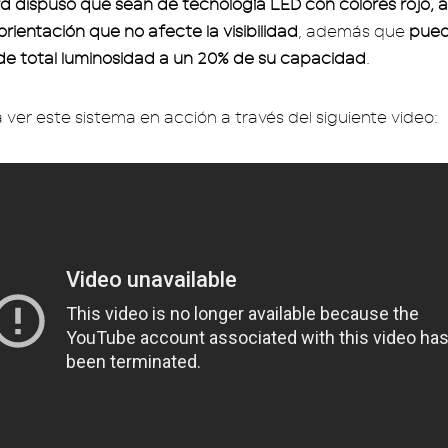
d dispuso que sean de tecnología LED con colores rojo, a
orientación que no afecte la visibilidad
, además que
pued
e total luminosidad a un 20% de su capacidad
.
 ver este sistema en acción a través del siguiente video: