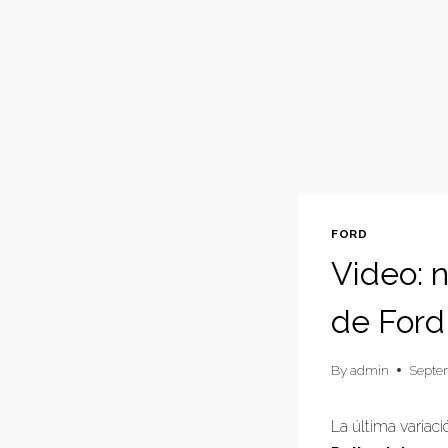
FORD
Video: 
de Ford
By
admin
Septe
La última variaci