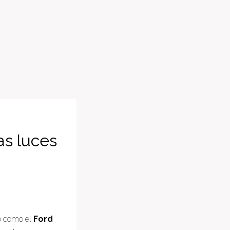
as luces
o como el
Ford