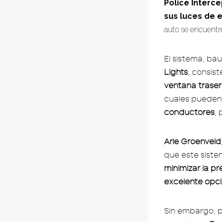
Police Interce
sus luces de
auto se encuentre
El sistema, ba
Lights
, consis
ventana trase
cuales pueden
conductores
,
Arie Groenveld
que este siste
minimizar la pr
excelente opc
Sin embargo, p