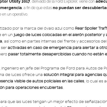
ptor Utility 2017
, derivado de la Ford Explorer, viene con
adecu
 emergencia
, a fin de que estas
no puedan ser descubierta
 en un operativo.
utizado por la marca del óvalo azul como
Rear Spoiler Traf
te en un
juego de luces colocadas en el alerón posterior y al
ra
, así como en partes internas del frente y accesorios del 
 ser
activadas en caso de emergencia para alertar a otr
 pero
pasar totalmente desapercibidas cuando no están 
, ingeniero en jefe del Programa de Ford para Autos de Po
ma de luces ofrece una
solución integral para agencias 
esencia visible de autos policiales en las calles
, lo cual es
ión para operaciones encubiertas
.
ara que las luces tengan un mejor efecto de señalización