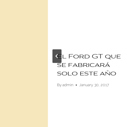
enta
El Ford GT que
a que
se fabricará
que te
solo este año
n el
By
admin
January 30, 2017
 2018