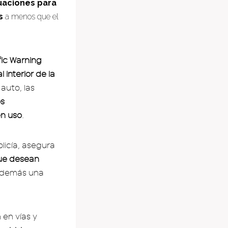
aciones para
s
a menos que el
fic Warning
 interior de la
auto, las
os
en uso
.
licía, asegura
que desean
 además una
 en vías y