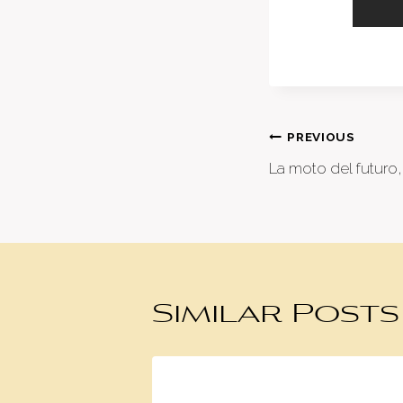
Post
PREVIOUS
La moto del futur
naviga
Similar Posts