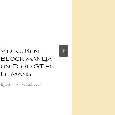
Video: Ken
Así es
Block maneja
ayuda
un Ford GT en
a Puer
Le Mans
tras l
secuel
By
admin
May 26, 2017
María
By
admin
De