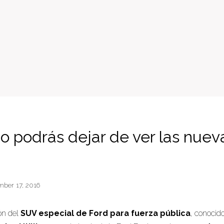
no podrás dejar de ver las nuev
mber 17, 2016
ón del
SUV especial de Ford para fuerza pública
, conocid