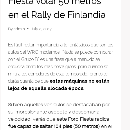
Fiesta volar 50 metros
en el Rally de Finlandia
By
admin
July 2, 2017
Es fácil restar importancia a lo fantásticos que son los
autos del WRC modernos. “Nada se puede comparar
con el Grupo B” es una frase que a menudo se
escucha entre los más nostálgicos, pero cuando se
mira a los corredores de esta temporada, pronto te
darás cuenta de que
estas máquinas no están
lejos de aquella alocada época
.
Si bien aquellos vehículos se destacaban por
su impresionante aspecto y descomunal
velocidad, verás que
este Ford Fiesta radical
fue capaz de saltar 164 pies (50 metros)
en el