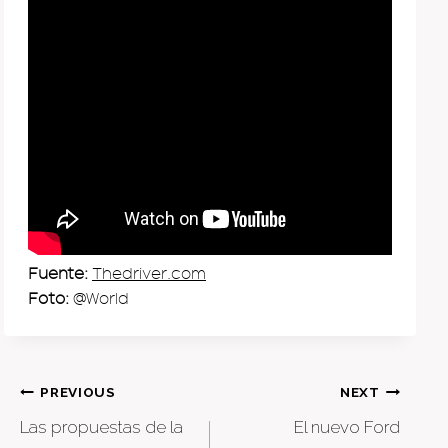
Fuente:
Thedriver.com
Foto:
@World
Post
PREVIOUS
NEXT
Las propuestas de la
El nuevo Ford
navigation