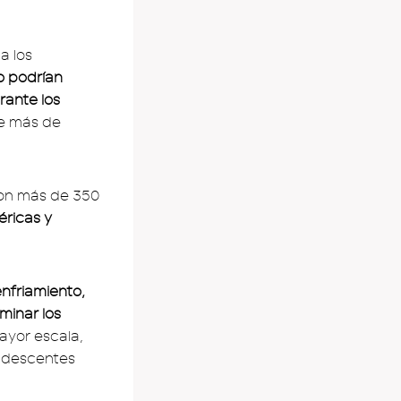
a los
o podrían
rante los
de más de
con más de 350
éricas y
enfriamiento,
minar los
yor escala,
andescentes