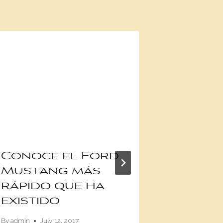
Conoce el Ford
Fotos 
Mustang más
del n
rápido que ha
Focus
existido
By
admin
Ma
By
admin
July 12, 2017