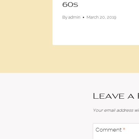
ula
60s
7, 2017
By
admin
March 20, 2019
Leave a
Your email address wil
Comment
*