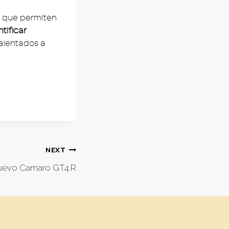
, que permiten
tificar
alentados a
NEXT
 nuevo Camaro GT4.R