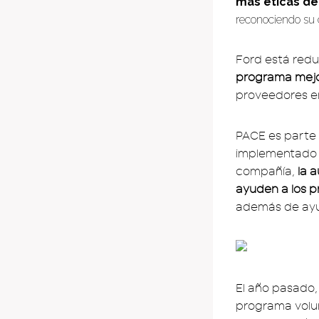
más éticas d
reconociendo su 
Ford está redu
programa mejo
proveedores en
PACE es parte
implementado m
compañía,
la 
ayuden a los p
además de ayud
El año pasado,
programa volun