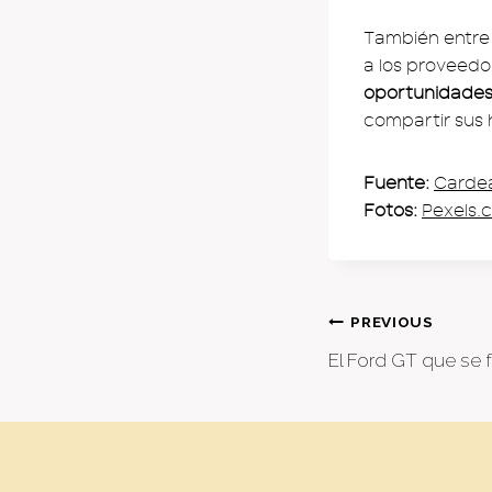
También entre 
a los proveed
oportunidades 
compartir sus 
Fuente:
Cardea
Fotos:
Pexels.
Post
PREVIOUS
El Ford GT que se f
naviga