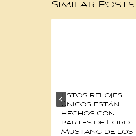
Similar Posts
Estos relojes
GT es
únicos están
 para
hechos con
a
partes de Ford
gna de
Mustang de los