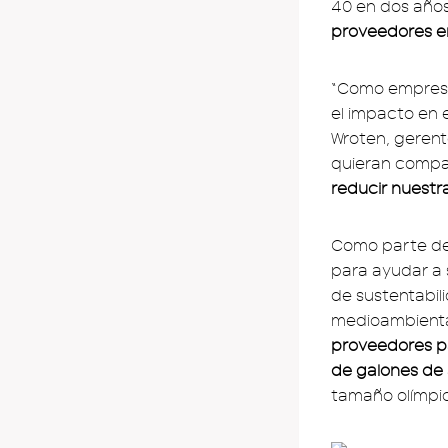
40 en dos año
proveedores e
“Como empresa
el impacto en 
Wroten, gerent
quieran compa
reducir nuestr
Como parte d
para ayudar a 
de sustentabil
medioambiental
proveedores pa
de galones de 
tamaño olímpic