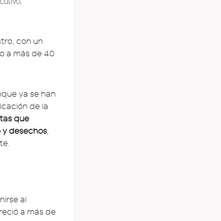
cutivo,
tro, con un
do a más de 40
nque ya se han
icación de la
ntas que
o y desechos
,
te.
irse al
reció a más de