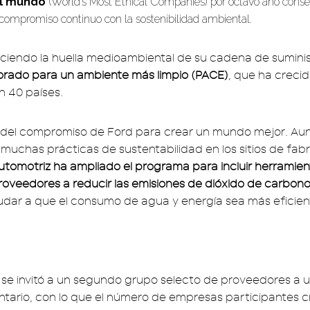
el mundo
(World’s Most Ethical Companies) por octavo año conse
compromiso continuo con la sostenibilidad ambiental.
ciendo la huella medioambiental de su cadena de suminis
rado para un ambiente más limpio (PACE)
, que ha creci
 40 países.
 del compromiso de Ford para crear un mundo mejor. Au
uchas prácticas de sustentabilidad en los sitios de fabr
automotriz ha ampliado el programa para incluir herramie
roveedores a reducir las emisiones de dióxido de carbon
ar a que el consumo de agua y energía sea más eficien
 se invitó a un segundo grupo selecto de proveedores a un
tario, con lo que el número de empresas participantes c