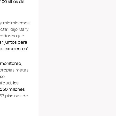
100 sitios de
 y minimicemos
ta”, dijo Mary
veedores que
ar juntos para
tos excelentes
“.
 monitoreo
,
 propias metas
eso
alidad,
los
550 millones
837 piscinas de