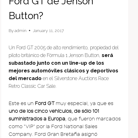
Ford GT de Jenson
Button?
By
admin
January 11, 2017
Un Ford GT 2005 de alto rendimiento, propiedad del
piloto británico de Fórmula 1 Jenson Button,
será
subastado junto con un line-up de los
mejores automóviles clásicos y deportivos
del mercado
en el Silverstone Auctions Race
Retro Classic Car Sale.
Este es un
Ford GT
muy especial, ya que es
uno de los cinco vehículos, de sólo 101
suministrados a Europa
, que fueron marcados
como “VIP” por la Ford National Sales
Company. Ford Gran Bretaña asignó