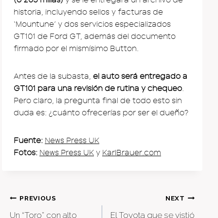
historia, incluyendo sellos y facturas de
‘Mountune’ y dos servicios especializados
GT101 de Ford GT, además del documento
firmado por el mismísimo Button.
Antes de la subasta,
el auto será entregado a
GT101 para una revisión de rutina y chequeo
.
Pero claro, la pregunta final de todo esto sin
duda es: ¿cuánto ofrecerías por ser el dueño?
Fuente:
News Press UK
Fotos:
News Press UK
y
KarlBrauer.com
Post
PREVIOUS
NEXT
Un “Toro” con alto
El Toyota que se vistió