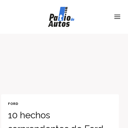
Skip
to
content
FORD
10 hechos