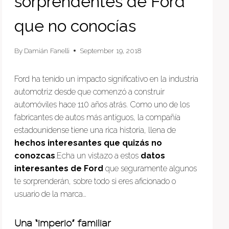
sorprendentes de Ford
que no conocías
By
Damián Fanelli
September 19, 2018
Ford ha tenido un impacto significativo en la industria
automotriz desde que comenzó a construir
automóviles hace 110 años atrás. Como uno de los
fabricantes de autos más antiguos, la compañía
estadounidense tiene una rica historia, llena de
hechos interesantes que quizás no
conozcas
.Echa un vistazo a estos
datos
interesantes de Ford
que seguramente algunos
te sorprenderán, sobre todo si eres aficionado o
usuario de la marca…
Una “imperio” familiar