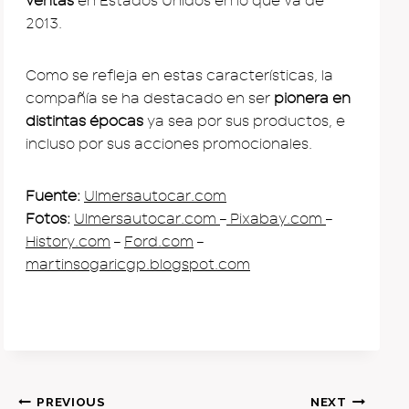
ventas
en Estados Unidos en lo que va de
2013.
Como se refleja en estas características, la
compañía se ha destacado en ser
pionera en
distintas épocas
ya sea por sus productos, e
incluso por sus acciones promocionales.
Fuente:
Ulmersautocar.com
Fotos:
Ulmersautocar.com
–
Pixabay.com
–
History.com
–
Ford.com
–
martinsogaricgp.blogspot.com
Post
PREVIOUS
NEXT