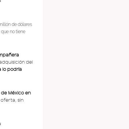
illón de dólares
o que no tiene
compañera
adquisición del
 lo podría
 de México en
 oferta, sin