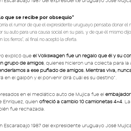
lo que se recibe por obsequio”
orría el rumor de que el expresidente uruguayo pensaba donar el m
or su auto para una causa social en su país, y de que él mismo dij
os fierros”, al final no aceptó la oferta.
ayo explicó que
el Volkswagen fue un regalo que él y su 
un grupo de amigos
, quienes hicieron una colecta para la 
enderíamos a ese puñado de amigos. Mientras viva, nunca
 en el galpón y el porvenir dirá cuál es su destino”.
teresados en el mediático auto de Mujica fue el
embajador
pe Enríquez, quien
ofreció a cambio 10 camionetas 4×4
. La
ién fue rechazada.