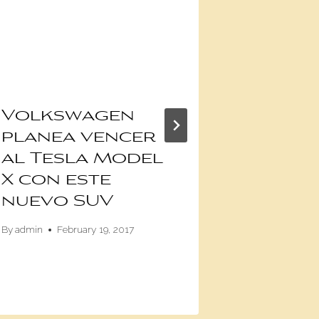
Volkswagen
Latin 
planea vencer
carta
al Tesla Model
prese
X con este
de Vo
nuevo SUV
en Ec
By
admin
February 19, 2017
By
Anghelo Cev
November 26, 