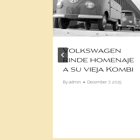
s de
Volkswagen
gen
rinde homenaje
costar
a su vieja Kombi
 que
By
admin
December 7, 2015
s
onales
2017