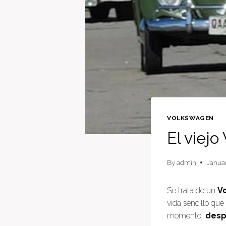
VOLKSWAGEN
El viej
By
admin
Januar
Se trata de un
V
vida sencillo que
momento,
desp