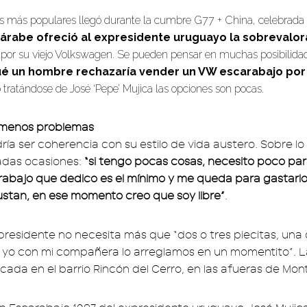
as más populares llegó durante la cumbre G77 + China, celebrada 
árabe ofreció al expresidente uruguayo la sobrevalor
por su viejo Volkswagen. Se pueden pensar en muchas posibilida
ué un hombre rechazaría vender un VW escarabajo por
 tratándose de José ‘Pepe’ Mujica las opciones son pocas.
 menos problemas
ía ser coherencia con su estilo de vida austero. Sobre lo
adas ocasiones:
“si tengo pocas cosas, necesito poco par
rabajo que dedico es el mínimo y me queda para gastarlo
stan, en ese momento creo que soy libre”
.
expresidente no necesita más que “dos o tres piecitas, una 
 yo con mi compañera lo arreglamos en un momentito”. L
icada en el barrio Rincón del Cerro, en las afueras de Mon