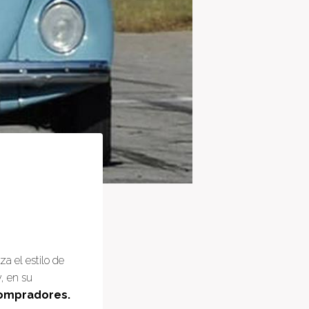
za el estilo de
, en su
compradores.