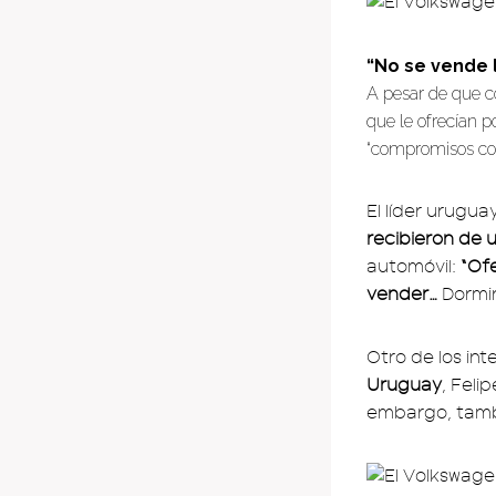
“No se vende 
A pesar de que c
que le ofrecían p
“compromisos con l
El líder urugu
recibieron de 
automóvil:
“Of
vender…
Dormirá
Otro de los in
Uruguay
, Feli
embargo, tamb