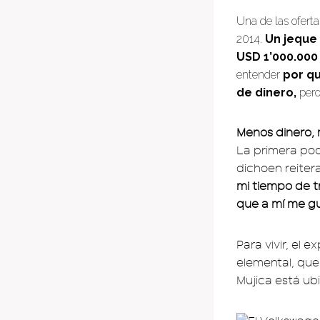
Una de las ofert
2014.
Un jeque 
USD 1’000.000
entender
por q
de dinero,
pero
Menos dinero,
La primera podr
dichoen reiter
mi tiempo de t
que a mí me gu
Para vivir, el 
elemental, que
Mujica está ub