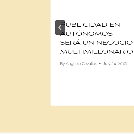
x
Publicidad en
en
autónomos
1 Red
será un negocio
a
multimillonario
en las
By
Anghelo Cevallos
July 24, 2018
s