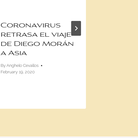
Coronavirus
Aspark
retrasa el viaje
del Te
de Diego Morán
Roads
a Asia
nadie 
cuent
By
Anghelo Cevallos
February 19, 2020
By
Damián Fanel