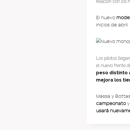
relación con los
El nuevo
mode
inicios de abril
Los pilotos llega
el nuevo frente 
peso distinto 
mejora los ti
Massa y Botta
campeonato
y
usará nuevame