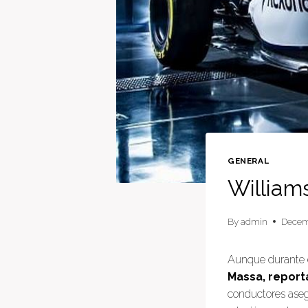
GENERAL
Williams
By
admin
Decem
Aunque durante 
Massa, report
conductores aseg