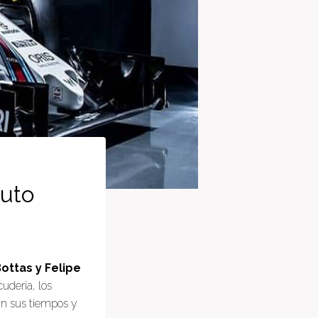
auto
Bottas y Felipe
udería, los
án sus tiempos y