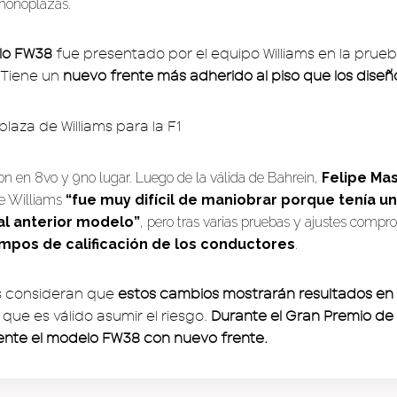
 monoplazas.
lo FW38
fue presentado por el equipo Williams en la prue
. Tiene un
nuevo frente más adherido al piso que los diseñ
ron en 8vo y 9no lugar. Luego de la válida de Bahrein,
Felipe Ma
de Williams
“fue muy difícil de maniobrar porque tenía u
al anterior modelo”
, pero tras varias pruebas y ajustes compr
empos de calificación de los conductores
.
s consideran que
estos cambios mostrarán resultados en e
 que es válido asumir el riesgo.
Durante el Gran Premio de 
nte el modelo FW38 con nuevo frente.