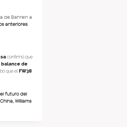
ba de Bahrein a
os anteriores
.
ssa
confirmó que
n balance de
obó que el
FW38
l futuro del
China, Williams