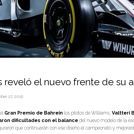
 reveló el nuevo frente de su 
ber 27, 2015
el
Gran Premio de Bahrein
los pilotos de Williams,
Valtteri 
aron dificultades con el balance
del nuevo modelo de la esc
uraron que continuarán con ese diseño el campeonato y mejorar