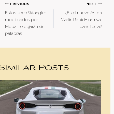
Post
PREVIOUS
NEXT
Estos Jeep Wrangler
¿Es el nuevo Aston
navigation
modificados por
Martin RapidE un rival
Mopar te dejarán sin
para Tesla?
palabras
Similar Posts