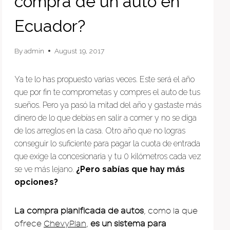
compra de un auto en
Ecuador?
By
admin
August 19, 2017
Ya te lo has propuesto varias veces. Este será el año
que por fin te comprometas y compres el auto de tus
sueños. Pero ya pasó la mitad del año y gastaste más
dinero de lo que debías en salir a comer y no se diga
de los arreglos en la casa. Otro año que no logras
conseguir lo suficiente para pagar la cuota de entrada
que exige la concesionaria y tu 0 kilómetros cada vez
se ve más lejano.
¿Pero sabías que hay más
opciones?
La compra planificada de autos
, como la que
ofrece
ChevyPlan
,
es un sistema para