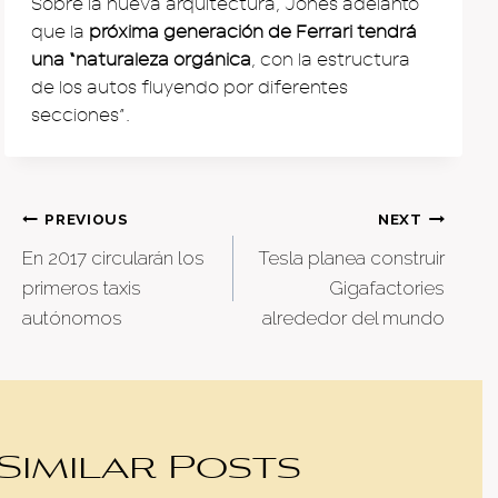
Sobre la nueva arquitectura, Jones adelantó
que la
próxima generación de Ferrari tendrá
una “naturaleza orgánica
, con la estructura
de los autos fluyendo por diferentes
secciones”.
Post
PREVIOUS
NEXT
En 2017 circularán los
Tesla planea construir
navigation
primeros taxis
Gigafactories
autónomos
alrededor del mundo
Similar Posts