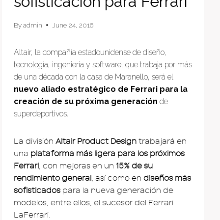
sofisticación para Ferrari
By
admin
June 24, 2016
Altair, la compañía estadounidense de diseño,
tecnología, ingeniería y software, que trabaja por más
de una década con la casa de Maranello, será el
nuevo aliado estratégico de Ferrari para la
creación de su próxima generación
de
superdeportivos.
La división
Altair Product Design
trabajará en
una
plataforma más ligera para los próximos
Ferrari
, con mejoras en un
15% de su
rendimiento general
, así como en
diseños más
sofisticados
para la nueva generación de
modelos, entre ellos, el sucesor del Ferrari
LaFerrari.