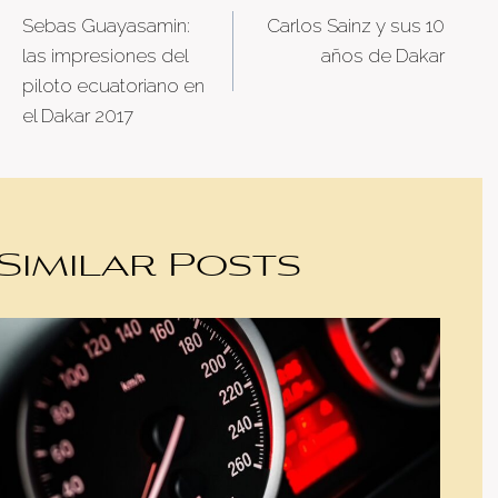
Sebas Guayasamin:
Carlos Sainz y sus 10
navigation
las impresiones del
años de Dakar
piloto ecuatoriano en
el Dakar 2017
Similar Posts