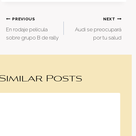
Post
PREVIOUS
NEXT
En rodaje película
Audi se preocupará
navigation
sobre grupo B de rally
por tu salud
Similar Posts