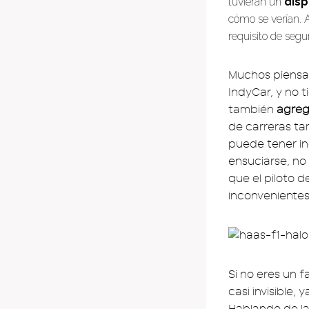
tuvieran un
disp
cómo se verían. A
requisito de segu
Muchos piensan
IndyCar, y no 
también
agreg
de carreras ta
puede tener in
ensuciarse, no 
que el piloto 
inconvenientes
Si no eres un f
casi invisible, 
Hablando de la