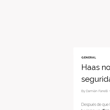
GENERAL
Haas nos
segurid
By
Damián Fanelli
Después de que l