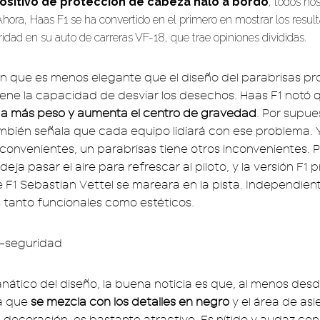
ositivo de protección de cabeza halo a bordo
, todos n
hora, Haas F1 se ha convertido en el primero en mostrar los resul
ridad en su auto de carreras VF-18, que trae opiniones divididas.
 que es menos elegante que el diseño del parabrisas p
tiene la capacidad de desviar los desechos. Haas F1 notó 
a más peso y aumenta el centro de gravedad
. Por supue
mbién señala que cada equipo lidiará con ese problema. Y 
convenientes, un parabrisas tiene otros inconvenientes.
deja pasar el aire para refrescar al piloto, y la versión F1
de F1 Sebastian Vettel se mareara en la pista. Independie
 tanto funcionales como estéticos.
anático del diseño, la buena noticia es que, al menos desde
ya que
se mezcla con los detalles en negro
y el área de asi
 decoración, es bastante atractivo. Es nítido y audaz co