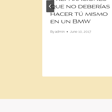
lando
que no deberías
os
hacer tú mismo
los
en un BMW
F1
By
admin
June 10, 2017
ás
1, 2017