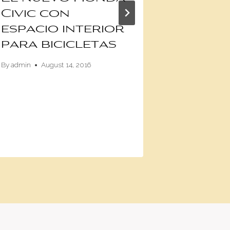
Civic con
Verst
espacio interior
avanz
para bicicletas
puesto
una s
By
admin
August 14, 2016
By
admin
Fe