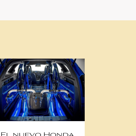
El nuevo Honda
Video: