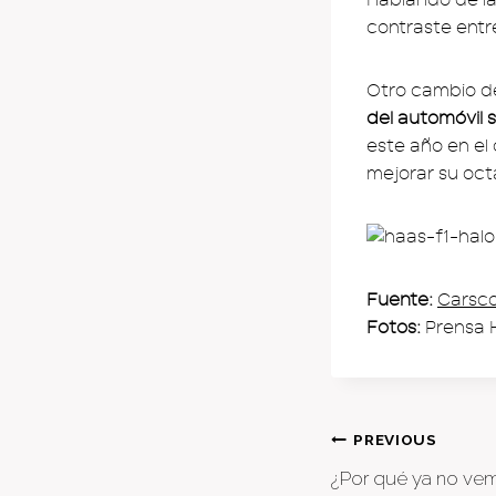
contraste entre
Otro cambio d
del automóvil 
este año en el
mejorar su oc
Fuente:
Carsc
Fotos:
Prensa 
Post
PREVIOUS
¿Por qué ya no ve
naviga