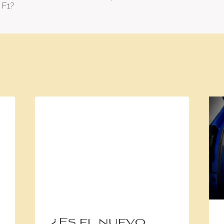
 F1?
¿Es el nuevo