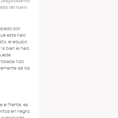
os preguntábamos
tados del nuevo
robado por
que este halo
sto, el equipo
si bien el halo
 Puede
 probada hizo
ntemente de los
 el frente, es
entos en negro.
n el marcado