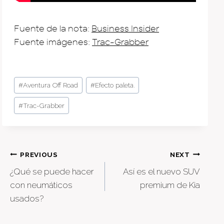
Fuente de la nota:
Business Insider
Fuente imágenes:
Trac-Grabber
Post
#
Aventura Off Road
#
Efecto paleta.
Tags:
#
Trac-Grabber
Post
PREVIOUS
NEXT
¿Qué se puede hacer
Así es el nuevo SUV
navigation
con neumáticos
premium de Kia
usados?