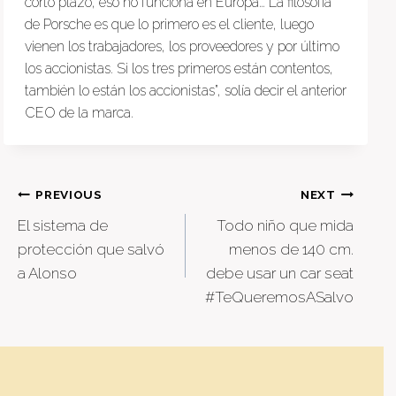
corto plazo, eso no funciona en Europa… La filosofía
de Porsche es que lo primero es el cliente, luego
vienen los trabajadores, los proveedores y por último
los accionistas. Si los tres primeros están contentos,
también lo están los accionistas”, solía decir el anterior
CEO de la marca.
Post
PREVIOUS
NEXT
El sistema de
Todo niño que mida
navigation
protección que salvó
menos de 140 cm.
a Alonso
debe usar un car seat
#TeQueremosASalvo