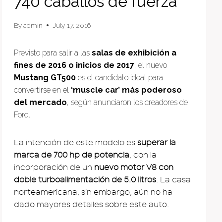
740 caballos de fuerza
By
admin
July 17, 2016
Previsto para salir a las
salas de exhibición a
fines de 2016 o inicios de 2017
, el nuevo
Mustang GT500
es el candidato ideal para
convertirse en el
‘muscle car’ más poderoso
del mercado
, según anunciaron los creadores de
Ford.
La intención de este modelo es
superar la
marca de 700 hp de potencia
, con la
incorporación de un
nuevo motor V8 con
doble turboalimentación de 5.0 litros
. La casa
norteamericana, sin embargo, aún no ha
dado mayores detalles sobre este auto.