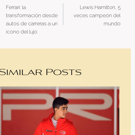
Ferrari: la
Lewis Hamilton, 5
navigation
transformación desde
veces campeón del
autos de carreras a un
mundo
icono del lujo
Similar Posts