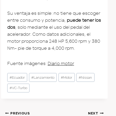
Su ventaja es simple: no tiene que escoger
entre consumo y potencia,
puede tener los
dos
, solo mediante el uso del pedal del
acelerador. Como datos adicionales, el
motor proporciona 248 HP 5,600 rpm y 380
Nm- pie de torque a 4,000 rpm.
Fuente imágenes:
Diario motor
Post
#
Ecuador
#
Lanzamiento
#
Motor
#
Nissan
Tags:
#
VC-Turbo
Post
PREVIOUS
NEXT