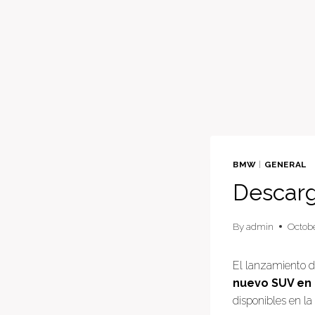
BMW
|
GENERAL
Descarg
By
admin
Octobe
El lanzamiento d
nuevo SUV en 
disponibles en la