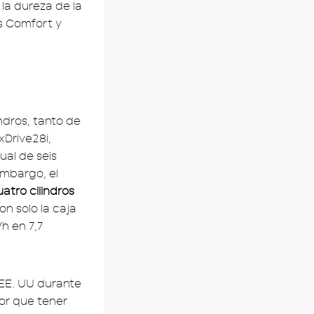
la dureza de la
as Comfort y
ndros, tanto de
xDrive28i,
ual de seis
embargo, el
uatro cilindros
n solo la caja
h en 7,7
 EE. UU durante
or que tener