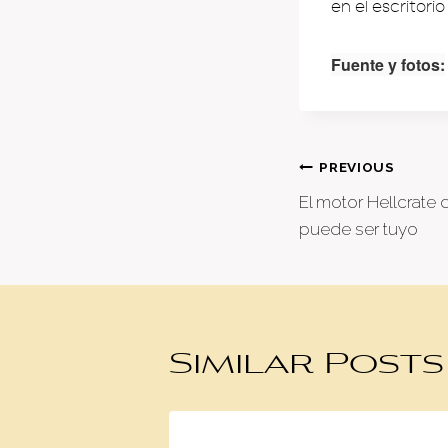
en el escritori
Fuente y fotos:
Post
PREVIOUS
El motor Hellcrate
naviga
puede ser tuyo
Similar Posts