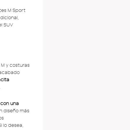
tes M Sport
dicional,
el SUV
 M y costuras
l acabado
cita
.
 con una
un diseño más
os
i lo desea,