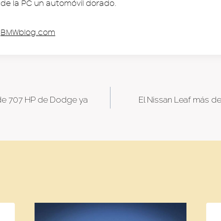
o de la PC un automóvil dorado.
BMWblog.com
 de 707 HP de Dodge ya
El Nissan Leaf más d
tion