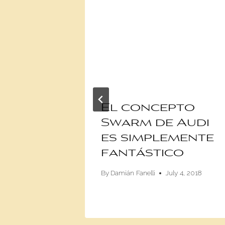
El concepto
nario
Swarm de Audi
l Auto
es simplemente
fantástico
, 2016
By
Damián Fanelli
July 4, 2018