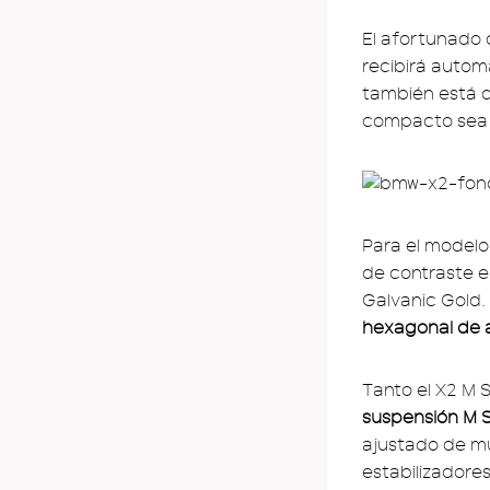
El afortunado
recibirá auto
también está d
compacto sea 
Para el modelo
de contraste e
Galvanic Gold.
hexagonal de 
Tanto el X2 M 
suspensión M 
ajustado de mu
estabilizadore