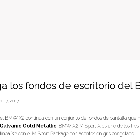
a los fondos de escritorio de
r 17, 2017
el BMW X2 continúa con un conjunto de fondos de pantalla que 
Galvanic Gold Metallic
. BMW X2 M Sport X es uno de los tre
 línea X2 con el M Sport Package con acentos en gris congelado.