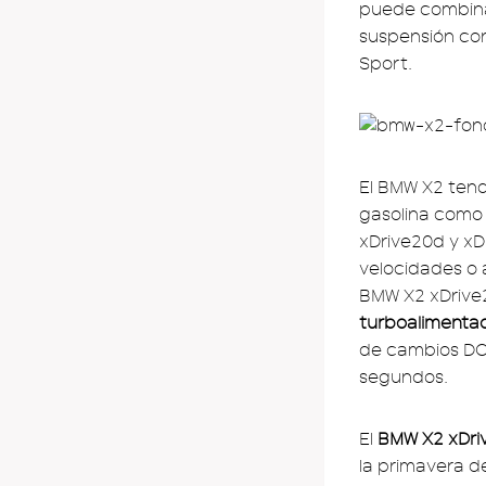
puede combinar
suspensión con
Sport.
El BMW X2 tend
gasolina como d
xDrive20d y xD
velocidades o 
BMW X2 xDrive2
turboalimentado
de cambios DCT
segundos.
El
BMW X2 xDriv
la primavera d