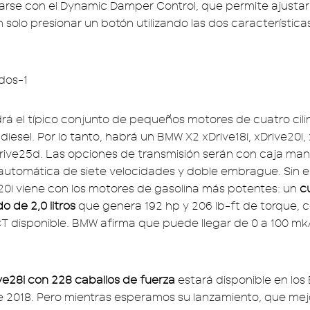
se con el Dynamic Damper Control, que permite ajustar 
 solo presionar un botón utilizando las dos característic
rá el típico conjunto de pequeños motores de cuatro cili
iesel. Por lo tanto, habrá un BMW X2 xDrive18i, xDrive20i, 
rive25d. Las opciones de transmisión serán con caja man
automática de siete velocidades y doble embrague. Sin 
0i viene con los motores de gasolina más potentes: un
c
 de 2,0 litros
que genera 192 hp y 206 lb-ft de torque, co
 disponible. BMW afirma que puede llegar de 0 a 100 mk/
e28i con 228 caballos de fuerza
estará disponible en los
e 2018. Pero mientras esperamos su lanzamiento, que mej