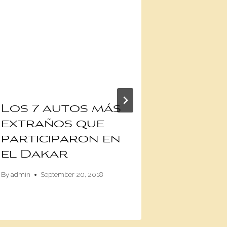
Los 7 autos más
Primer
extraños que
del n
participaron en
X4 201
el Dakar
By
Damián Fanel
By
admin
September 20, 2018