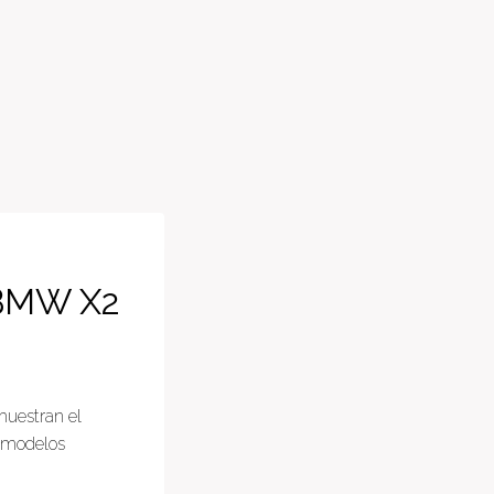
l BMW X2
muestran el
s modelos