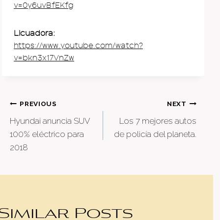
v=0y6uvBfEKfg
Licuadora:
https://www.youtube.com/watch?
v=bkn3x17VnZw
Post
PREVIOUS
NEXT
Hyundai anuncia SUV
Los 7 mejores autos
navigation
100% eléctrico para
de policía del planeta.
2018
Similar Posts