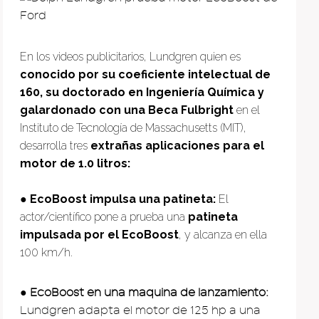
En los videos publicitarios, Lundgren quien es
conocido por su coeficiente intelectual de
160, su doctorado en Ingeniería Química y
galardonado con una Beca Fulbright
en el
Instituto de Tecnología de Massachusetts (MIT),
desarrolla tres
extrañas aplicaciones para el
motor de 1.0 litros:
●
EcoBoost impulsa una patineta:
El
actor/científico pone a prueba una
patineta
impulsada por el EcoBoost
, y alcanza en ella
100 km/h.
●
EcoBoost en una maquina de lanzamiento:
Lundgren adapta el motor de 125 hp a una