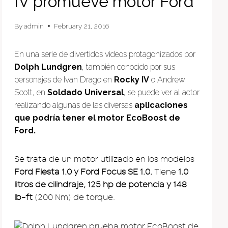
IV promueve motor Ford
By
admin
February 21, 2016
En una serie de divertidos videos protagonizados por
Dolph Lundgren
, también conocido por sus
personajes de Ivan Drago en
Rocky IV
o Andrew
Scott, en
Soldado Universal
, se puede ver al actor
realizando algunas de las diversas
aplicaciones
que podría tener el motor EcoBoost de
Ford.
Se trata de un motor utilizado en los modelos
Ford Fiesta 1.0 y Ford Focus SE 1.0.
Tiene
1.0
litros de cilindraje, 125 hp de potencia y 148
lb-ft
(200 Nm) de torque.