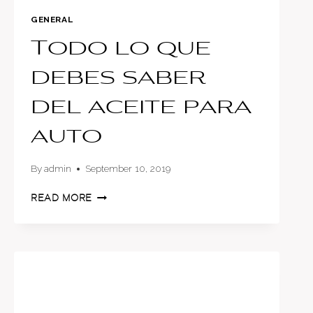
GENERAL
Todo lo que
debes saber
del aceite para
auto
By
admin
September 10, 2019
TODO
READ MORE
LO
QUE
DEBES
SABER
DEL
ACEITE
PARA
AUTO