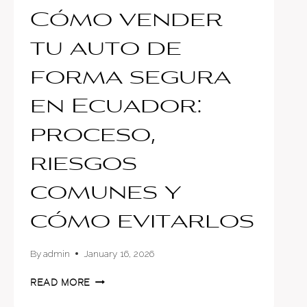
Cómo vender
tu auto de
forma segura
en Ecuador:
proceso,
riesgos
comunes y
cómo evitarlos
By
admin
January 16, 2026
CÓMO
READ MORE
VENDER