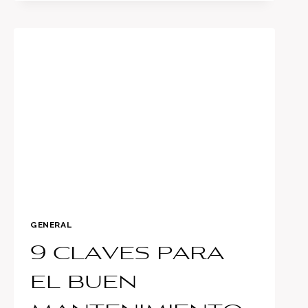
TU
AUTO
DE
FORMA
SEGURA
EN
ECUADOR:
PROCESO,
RIESGOS
COMUNES
Y
CÓMO
EVITARLOS
GENERAL
9 claves para
el buen