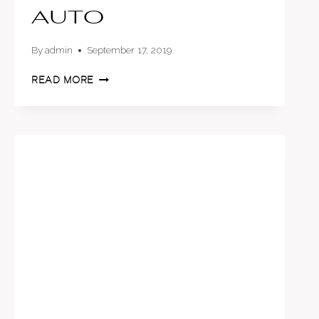
auto
By
admin
September 17, 2019
7
READ MORE
CONSEJOS
PARA
CUIDAR
EL
MOTOR
DE
TU
AUTO