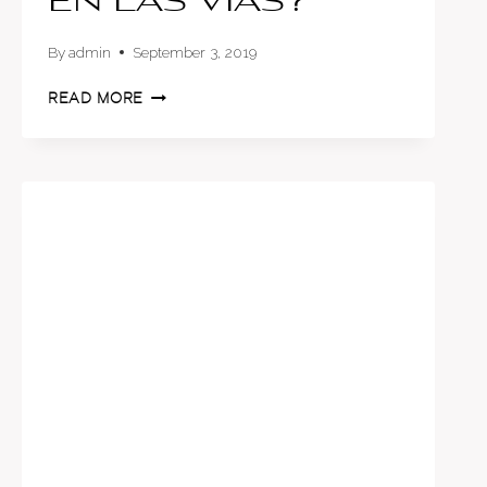
en las vías?
By
admin
September 3, 2019
¿CÓMO
READ MORE
SE
DEFINEN
LOS
SENTIDOS,
LOS
SEMÁFOROS
Y
OTRAS
SEÑALES
EN
LAS
VÍAS?