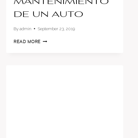
mantenimiento
de un auto
By
admin
September 23, 2019
9
READ MORE
CLAVES
PARA
EL
BUEN
MANTENIMIENTO
DE
UN
AUTO