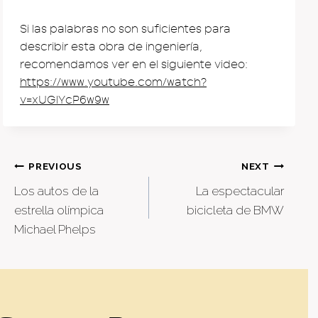
Si las palabras no son suficientes para
describir esta obra de ingeniería,
recomendamos ver en el siguiente video:
https://www.youtube.com/watch?
v=xUGlYcP6w9w
Post
PREVIOUS
NEXT
Los autos de la
La espectacular
navigation
estrella olímpica
bicicleta de BMW
Michael Phelps