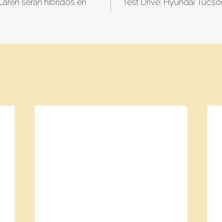
Laren serán híbridos en
Test Drive: Hyundai Tucso
tion