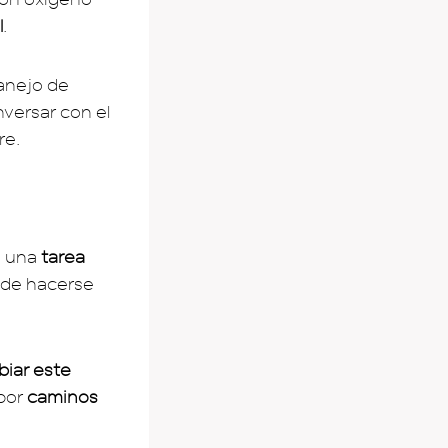
l
.
manejo de
versar con el
re.
s una
tarea
ede hacerse
iar este
 por
caminos