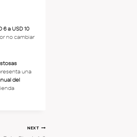
D 6 a USD 10
or no cambiar
ostosas
presenta una
anual del
mienda
NEXT