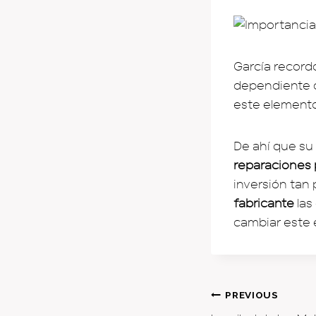
García record
dependiente d
este elemento
De ahí que su
reparaciones 
inversión tan 
fabricante
las
cambiar este 
Post
PREVIOUS