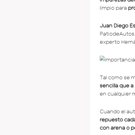
limpio para
pr
Juan Diego E
PatiodeAutos.
experto Hernán
Tal como se mu
sencilla que 
en cualquier 
Cuando el aut
repuesto cada
con arena o p