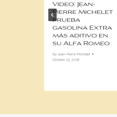
n-
Video: Jean-
chelet
Pierre Michelet
ta
prueba
orrar
gasolina Extra
40% de
más aditivo en
su Alfa Romeo
By
Jean-Pierre Michelet
October 25, 2018