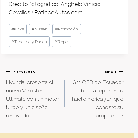
Credito fotográfico: Anghelo Vinicio
Cevallos / PatiodeAutos.com
Post
#
Kicks
#
Nissan
#
Promoción
Tags:
#
Tanquea y Rueda
#
Terpel
Post
PREVIOUS
NEXT
Hyundai presenta el
GM OBB del Ecuador
navigation
nuevo Veloster
busca reponer su
Ultimate con un motor
huella hídrica ¿En qué
turbo y un diseño
consiste su
renovado
propuesta?