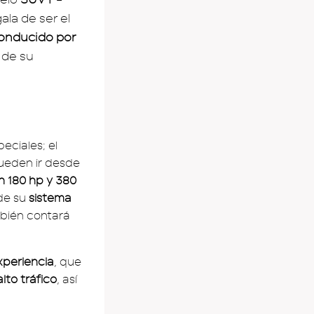
gala de ser el
onducido por
 de su
eciales; el
pueden ir desde
n 180 hp y 380
 de su
sistema
mbién contará
xperiencia
, que
lto tráfico
, así