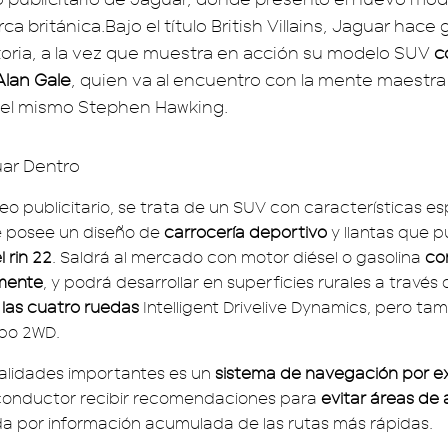
ca británica.Bajo el título British Villains, Jaguar hace 
storia, a la vez que muestra en acción su modelo SUV
c
Alan Gale
, quien va al encuentro con la mente maestra
 el mismo Stephen Hawking.
deo publicitario, se trata de un SUV con características esp
 posee un diseño de
carrocería deportivo
y llantas que 
l rin 22
. Saldrá al mercado con motor diésel o gasolina
co
mente
, y podrá desarrollar en superficies rurales a través
 las cuatro ruedas
Intelligent Drivelive Dynamics, pero ta
ipo 2WD.
alidades importantes es un
sistema de navegación por e
l conductor recibir recomendaciones para
evitar áreas de a
 por información acumulada de las rutas más rápidas.