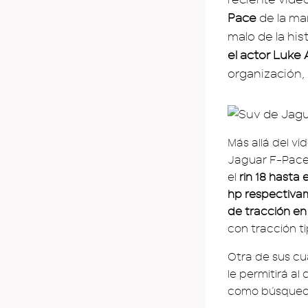
Pace
de la mar
malo de la hi
el actor Luke 
organización,
Más allá del vi
Jaguar F-Pace
el
rin 18 hasta e
hp respectiva
de tracción en
con tracción t
Otra de sus cu
le permitirá a
como búsqueda