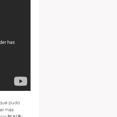
 que pudo
 el más
delo
SUV F-