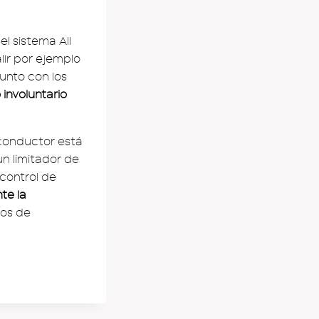
 el sistema All
lir por ejemplo
junto con los
involuntario
 conductor está
n limitador de
 control de
te la
ros de