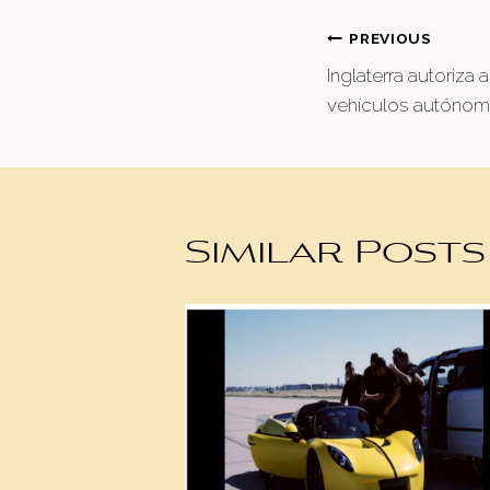
Post
PREVIOUS
Inglaterra autoriz
naviga
vehículos autóno
Similar Posts