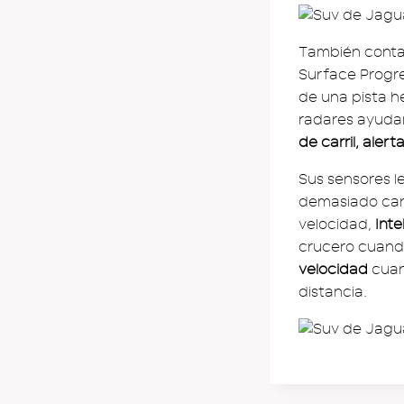
También conta
Surface Progres
de una pista h
radares ayudar
de carril, aler
Sus sensores l
demasiado can
velocidad,
Inte
crucero cuando 
velocidad
cuan
distancia.