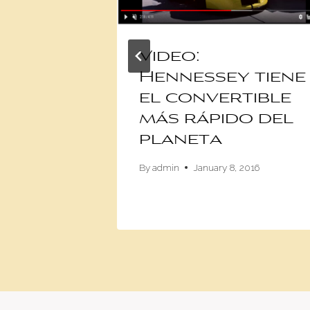
os de
Video:
n
Hennessey tiene
el convertible
 para
más rápido del
planeta
16
By
admin
January 8, 2016