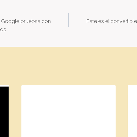
a a Google pruebas con
Este es el convertibl
tion
mos