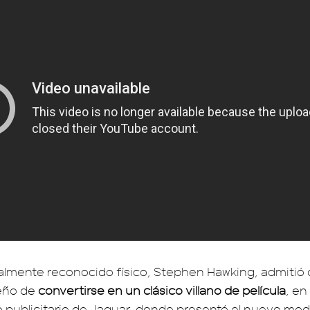
nalmente reconocido físico, Stephen Hawking, admitió
ueño de
convertirse en un clásico villano de película
, en
o publicitario de Jaguar, donde presentó el nuevo mo