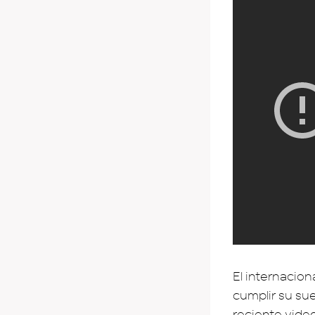
El internacio
cumplir su s
reciente vide