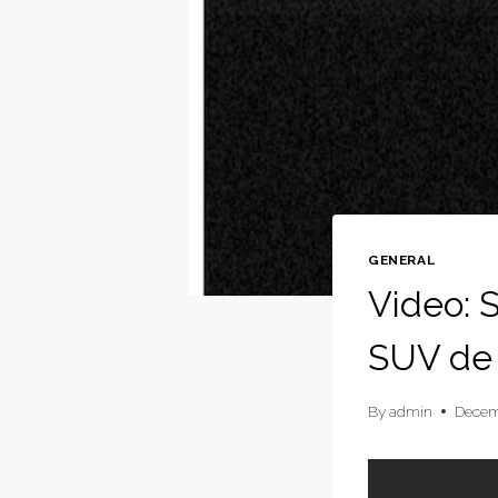
GENERAL
Video: 
SUV de
By
admin
Decem