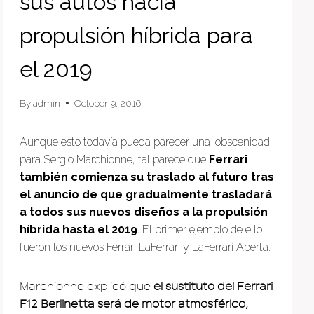
sus autos hacia
propulsión híbrida para
el 2019
By
admin
October 9, 2016
Aunque esto todavía pueda parecer una ‘obscenidad’
para Sergio Marchionne, tal parece que
Ferrari
también comienza su traslado al futuro tras
el anuncio de que gradualmente trasladará
a todos sus nuevos diseños a la propulsión
híbrida hasta el 2019
. El primer ejemplo de ello
fueron los nuevos Ferrari LaFerrari y LaFerrari Aperta.
Marchionne explicó que
el sustituto del Ferrari
F12 Berlinetta será de motor atmosférico,