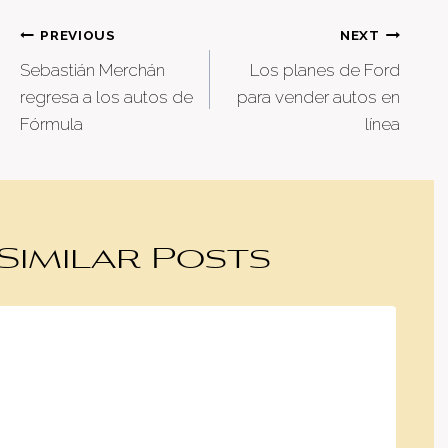
Post
PREVIOUS
NEXT
Sebastián Merchán
Los planes de Ford
navigation
regresa a los autos de
para vender autos en
Fórmula
línea
Similar Posts