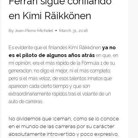
Ferrari sigue confiando
en Kimi Räikkönen
By
Jean-Pierre Michelet
March 31, 2018
Es evidente que el finlandés Kimi Räikkönen
ya no
es el piloto de algunos años atrás
en que, en
mi opinión, era el más rápido de la Fórmula 1 de su
generacion; no digo el mejor, ni el más completo,
pero sí el más veloz, de esos talentos innatos que
aparecen cada cierto tiempo y que son
extraordinariamente rápidos tras el volante de un
auto de carreras.
No olvidemos que Iceman, como se lo conoce
en el mundo de las carreras por su carácter
absolutamente introvertido y poco expresivo,