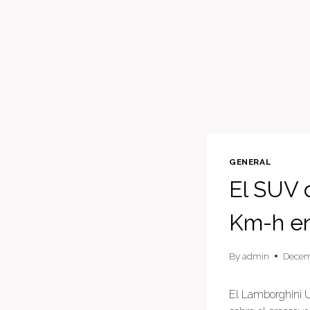
GENERAL
El SUV 
Km-h en
By
admin
Decem
El Lamborghini 