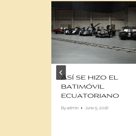
se
Así se hizo el
más al
batimóvil
ecuatoriano
 2019
By
admin
June 5, 2016