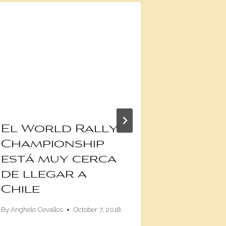
El World Rally
Jagua
Championship
contra
está muy cerca
miemb
de llegar a
Willia
Chile
Fórmu
By
Anghelo Cevallos
October 7, 2018
By
admin
Ma