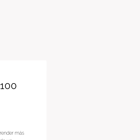
 100
prender más