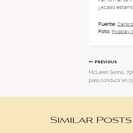
¿Acaso estamo
Fuente:
Carsc
Foto:
Pixabay
Post
PREVIOUS
McLaren Senna, 79
naviga
para conducir en ca
Similar Posts