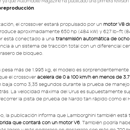
er ya que Automobile Magazine ha publicado una primera revisión
preproducción
.
cación, el crossover estará propulsado por un
motor V8 d
roduce aproximadamente 650 hp (484 kW) y 627 lb-ft (
or está conectado a una
transmisión automática de ocho
ncia a un sistema de tracción total con un diferencial cen
 trasero de bloqueo.
 pesa más de 1.995 kg, el modelo es sorprendentemente 
 que el crossover
acelera de 0 a 100 km/h en menos de 3.
an baja como 3,35 segundos durante la prueba de manejo
rás. La velocidad máxima del Urus es supuestamente sup
ecorrer la pista de prueba de Nardo tan rápido como el 
o, la publicación informa que Lamborghini también está
íbrida que contará con un motor V6
. También podría habe
s ligero y más poderoso en desarrollo con más de 700 h