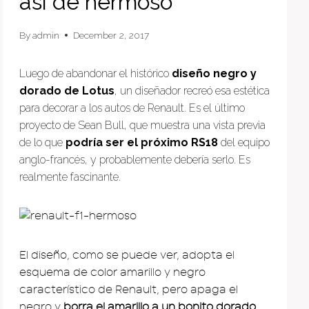
así de hermoso
By
admin
December 2, 2017
Luego de abandonar el histórico
diseño negro y
dorado de Lotus
, un diseñador recreó esa estética
para decorar a los autos de Renault. Es el último
proyecto de Sean Bull, que muestra una vista previa
de lo que
podría ser el próximo RS18
del equipo
anglo-francés, y probablemente debería serlo. Es
realmente fascinante.
El diseño, como se puede ver, adopta el
esquema de color amarillo y negro
característico de Renault, pero apaga el
negro y
borra el amarillo a un bonito dorado