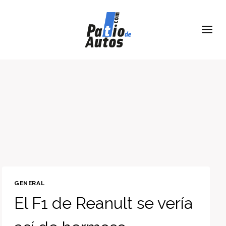
Skip
to
content
GENERAL
El F1 de Reanult se vería