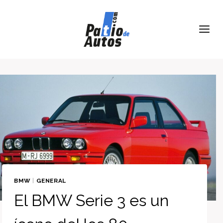
Skip
to
content
BMW
|
GENERAL
El BMW Serie 3 es un