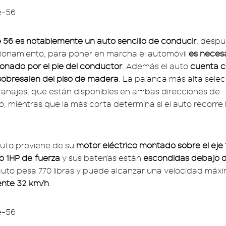
e 56 es notablemente un auto sencillo de conducir
, despu
ionamiento, para poner en marcha el automóvil
es necesa
onado por el pie del conductor
. Además el auto
cuenta c
sobresalen del piso de madera
. La palanca más alta sele
ranajes, que están disponibles en ambas direcciones de
, mientras que la más corta determina si el auto recorre 
auto proviene de su
motor eléctrico montado sobre el eje 
o 1HP de fuerza
y sus baterías están
escondidas debajo de
 auto pesa 770 libras y puede alcanzar una velocidad máx
nte 32 km/h
.