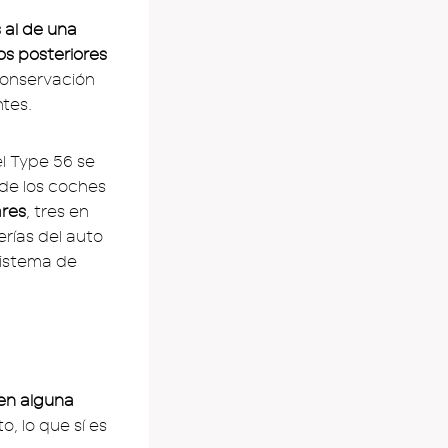
 al de una
os posteriores
conservación
ntes.
el Type 56 se
 de los coches
ares
, tres en
erías del auto
sistema de
 en alguna
, lo que sí es