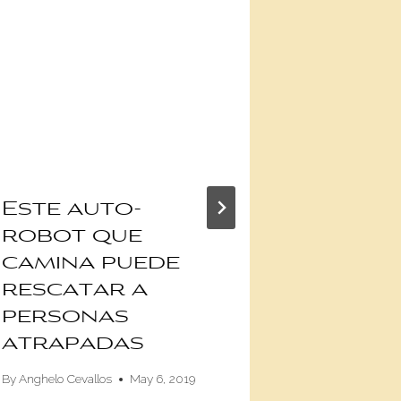
Este auto-
El dep
robot que
más rá
camina puede
planet
rescatar a
prese
personas
el Sal
atrapadas
Gineb
By
Anghelo Cevallos
May 6, 2019
By
admin
No