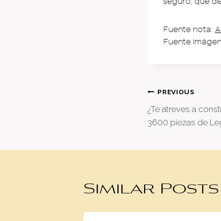
seguro, que de 
Fuente nota:
A
Fuente imáge
Post
PREVIOUS
¿Te atreves a const
naviga
3600 piezas de Le
Similar Posts