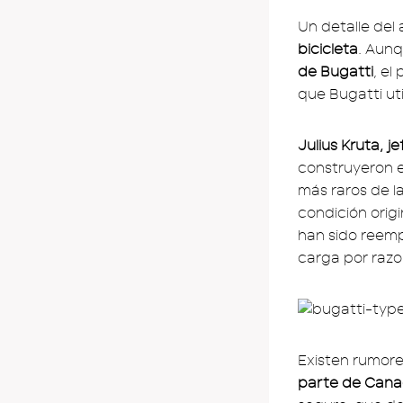
Un detalle del
bicicleta
. Aun
de Bugatti
, e
que Bugatti ut
Julius Kruta, j
construyeron e
más raros de l
condición orig
han sido reemp
carga por razo
Existen rumor
parte de Can