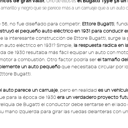
ricos de gran valor.
Uno de ellos es
el Bugatti Type 56 un
r amarillo y negro que se parece más a un carruaje que a un auto 
e 56, no fue diseñado para competir;
Ettore Bugatti
, fund
struyó el pequeño auto eléctrico en 1931 para conducir e
te la interesante construcción de Ettore Bugatti, surge la
un auto eléctrico en 1931? Simple,
la respuesta radica en l
ada de 1930 resultaba más fácil equipar un auto con moto
n motor a combustión. Otro factor podría ser
el tamaño del
siblemente un auto pequeño
que necesitaba circular por los
ttore Bugatti.
el auto parece un carruaje
, pero en realidad
es un vehícu
ue para la época de 1930
era un verdadero proyecto futu
reliquia de Bugatti el conductor debe sentarse en el lado
su mano izquierda para girar las ruedas delanteras con un 