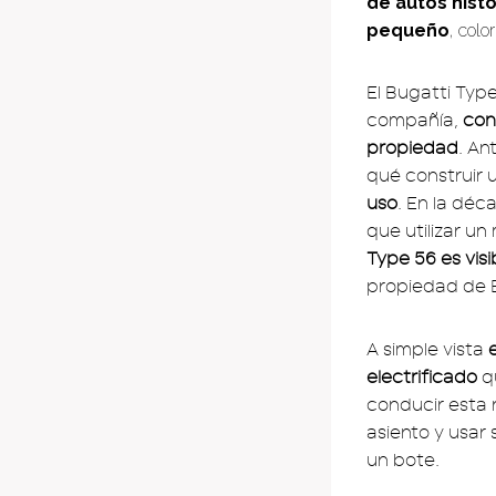
de autos histó
pequeño
, colo
El Bugatti Typ
compañía,
con
propiedad
. An
qué construir 
uso
. En la déc
que utilizar u
Type 56 es vi
propiedad de E
A simple vista
electrificado
q
conducir esta 
asiento y usar 
un bote.