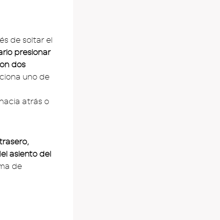
és de soltar el
rio presionar
on dos
cciona uno de
hacia atrás o
trasero,
l asiento del
ima de