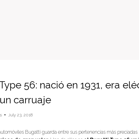
Type 56: nació en 1931, era eléc
 un carruaje
s
July 23, 2018
 automóviles Bugatti guarda entre sus pertenencias más preciadas