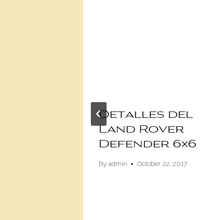
 para
Detalles del
 con
Land Rover
 en
Defender 6×6
By
admin
October 22, 2017
ry 14, 2019