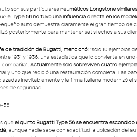
 auto son sus particulares
neumáticos Longstone similares
que
el Type 56 no tuvo una influencia directa en los model
l pequeño auto demuestra claramente el gran tiempo de 
ilizó posteriormente para mantener satisfechos a sus clie
efe de tradición de Bugatti, mencionó:
“solo 10 ejemplos d
ntre 1931 y 1936, una estadística que lo convierte en uno
a compañía”.
Actualmente solo sobreviven cuatro ejempl
inal y uno que recibió una restauración completa. Las bat
lazadas inevitablemente y la firma italiana modernizó el 
nes de seguridad.
es que
el quinto Bugatti Type 56 se encuentra escondido
adá
, aunque nadie sabe con exactitud la ubicación del auto