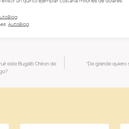
existir un quinto ejemplar costaría millones de dólares.
utoBlog
nes:
AutoBlog
ruir este Bugatti Chiron de
“De grande quiero s
tion
go?