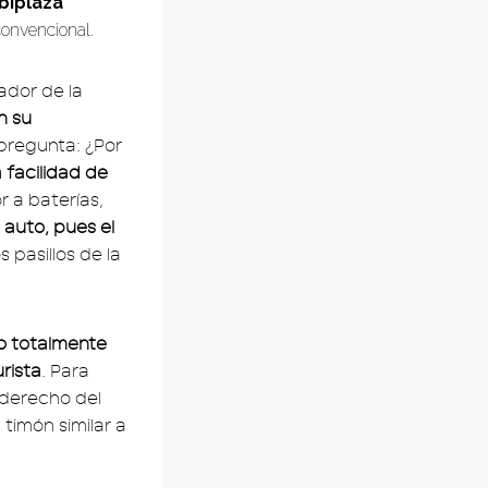
 biplaza
convencional.
ador de la
n su
 pregunta: ¿Por
a facilidad de
r a baterías,
 auto, pues el
 pasillos de la
lo totalmente
rista
. Para
 derecho del
timón similar a