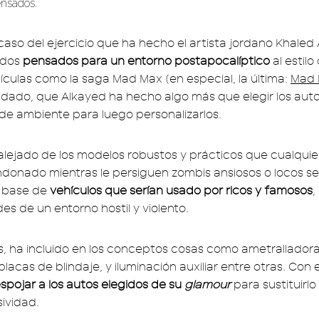
ensados.
 caso del ejercicio que ha hecho el artista jordano Khaled
ados
pensados para un entorno postapocalíptico
al estilo
ículas como la saga Mad Max (en especial, la última:
Mad 
uidado, que Alkayed ha hecho algo más que elegir los au
 de ambiente para luego personalizarlos.
alejado de los modelos robustos y prácticos que cualquie
donado mientras le persiguen zombis ansiosos o locos se
a base de
vehículos que serían usado por ricos y famosos
,
es de un entorno hostil y violento.
s, ha incluido en los conceptos cosas como ametralladora
lacas de blindaje, y iluminación auxiliar entre otras. Con e
spojar a los autos elegidos de su
glamour
para sustituirl
ividad.