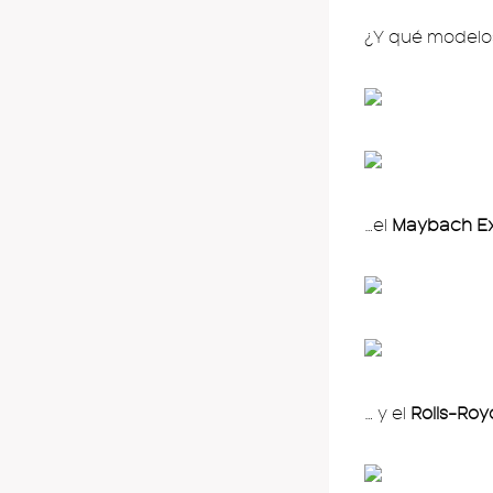
¿Y qué modelos
…el
Maybach Ex
… y el
Rolls-Ro