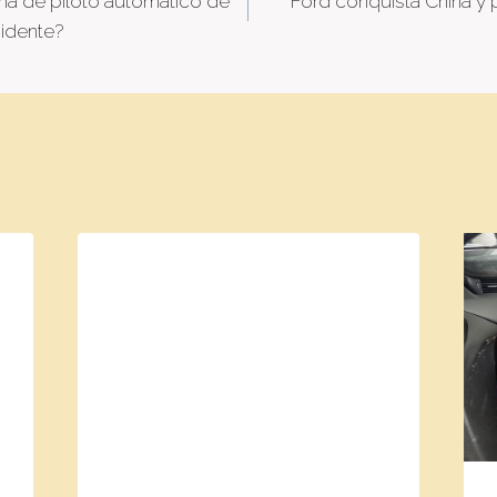
ema de piloto automático de
Ford conquista China y 
tion
idente?