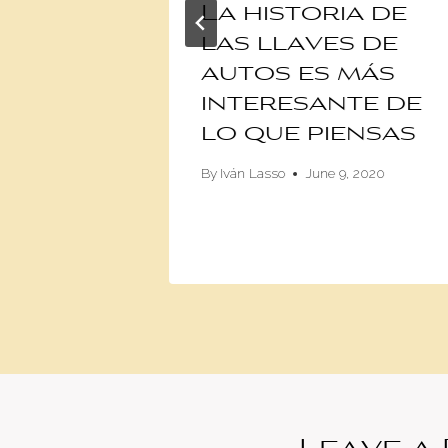
La historia de
nto de
las llaves de
desde
autos es más
militar
interesante de
idense
lo que piensas
17
By
Iván Lasso
June 9, 2020