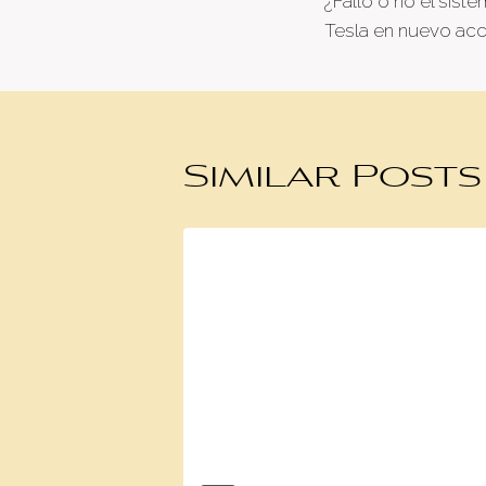
¿Falló o no el sist
naviga
Tesla en nuevo acc
Similar Posts