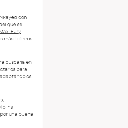
 Alkayed con
 del que se
Max: Fury
tos más idóneos
ra buscaría en
ctarios para
 adaptándolos
s,
llo, ha
o por una buena