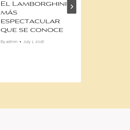
El Lamborghini
Video:
más
Verst
espectacular
lleva 
que se conoce
Bull a
aventu
By
admin
July 1, 2016
monta
By
Anghelo Cev
November 8, 2