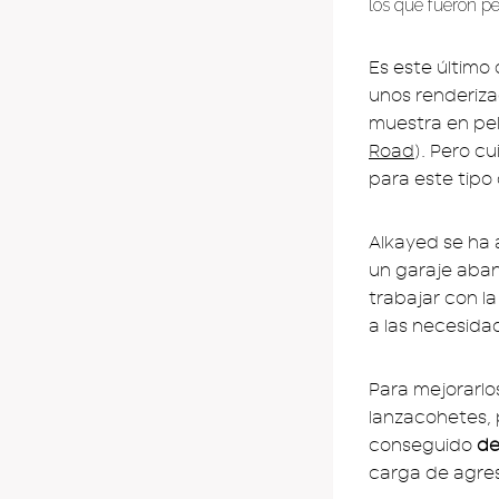
los que fueron p
Es este último
unos renderiz
muestra en pel
Road
). Pero c
para este tipo
Alkayed se ha 
un garaje aban
trabajar con l
a las necesidad
Para mejorarlo
lanzacohetes, p
conseguido
de
carga de agres