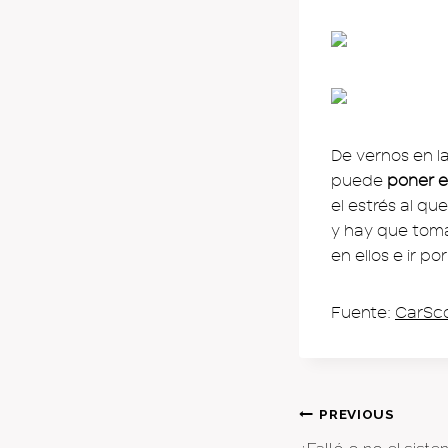
De vernos en l
puede
poner e
el estrés al qu
y hay que toma
en ellos e ir po
Fuente:
CarSc
Post
PREVIOUS