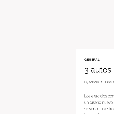
GENERAL
3 autos 
By
admin
June 1
Los ejercicios co
un diseño nuevo q
se verían nuestro