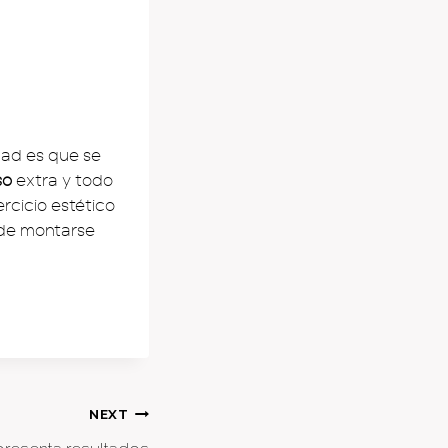
dad es que se
so
extra y todo
ercicio estético
 de montarse
NEXT