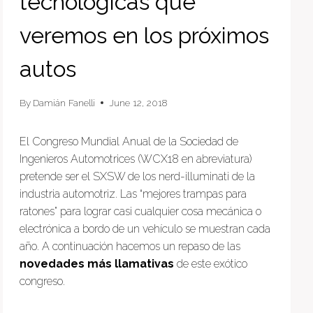
tecnológicas que
veremos en los próximos
autos
By
Damián Fanelli
June 12, 2018
El Congreso Mundial Anual de la Sociedad de
Ingenieros Automotrices (WCX18 en abreviatura)
pretende ser el SXSW de los nerd-illuminati de la
industria automotriz. Las “mejores trampas para
ratones” para lograr casi cualquier cosa mecánica o
electrónica a bordo de un vehículo se muestran cada
año. A continuación hacemos un repaso de las
novedades más llamativas
de este exótico
congreso.