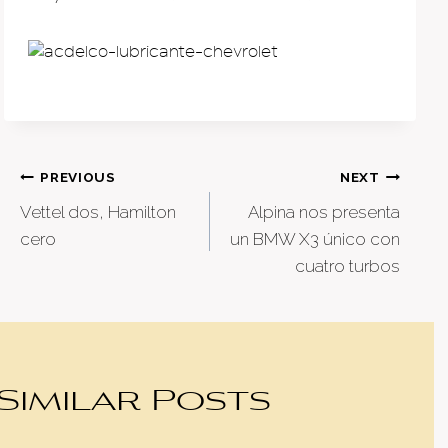
Post
PREVIOUS
NEXT
Vettel dos, Hamilton
Alpina nos presenta
navigation
cero
un BMW X3 único con
cuatro turbos
Similar Posts