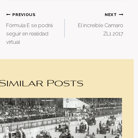
Post
PREVIOUS
NEXT
Fórmula E se podrá
El increíble Camaro
navigation
seguir en realidad
ZL1 2017
virtual
Similar Posts