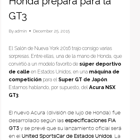
Honda prepara para la
GT3
By
admin
December 25, 2015
El Salón de Nueva York 2016 trajo consigo varias
sorpresas. Entre ellas, una de la mano de Honda, que
convirtió a un modelo favorito de
súper deportivo
de calle
en Estados Unidos, en una
máquina de
competición
para el
Super GT de Japón
.
Estamos hablando, por supuesto, del
Acura NSX
GT3
.
El nuevo Acura (división de lujo de Honda) fue
desarrollado según las
especificaciones FIA
GT3
y se prevé que su lanzamiento oficial será
en el
United SportsCar de Estados Unidos
. La